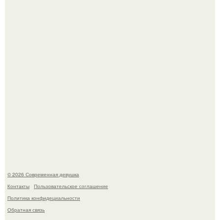
(2003) стала одной из самых ярких и запоминающихся
героинь всей франшизы.
"Врачи Принимали мой Затяжной Кашель за Астму, но
это Оказался рак".
© 2026 Современная девушка
Контакты
Пользовательское соглашение
Политика конфидециальности
Обратная связь