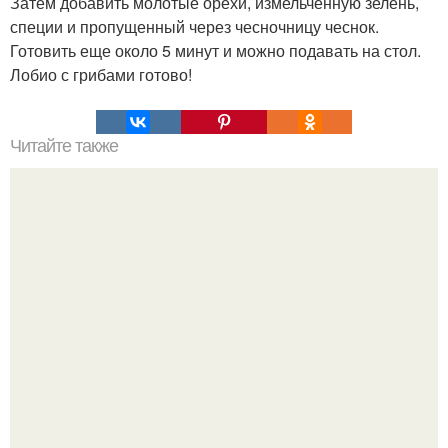
Затем добавить молотые орехи, измельчённую зелень,
специи и пропущенный через чесночницу чеснок.
Готовить еще около 5 минут и можно подавать на стол.
Лобио с грибами готово!
Читайте также
Виды женская одежда. 100 и 1 вид верхней одежды:
полный словарь видов пальто, курток и прочего