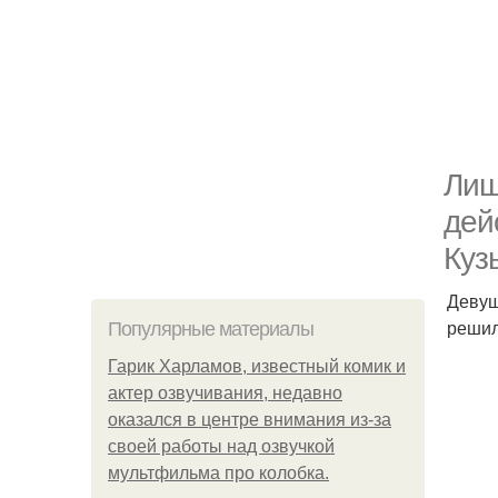
Лиш
дей
Куз
Девуш
решил
Популярные материалы
Гарик Харламов, известный комик и
актер озвучивания, недавно
оказался в центре внимания из-за
своей работы над озвучкой
мультфильма про колобка.