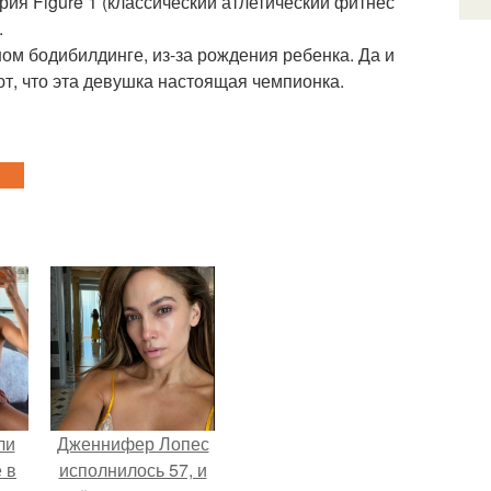
рия Figure 1 (классический атлетический фитнес
.
м бодибилдинге, из-за рождения ребенка. Да и
ют, что эта девушка настоящая чемпионка.
ли
Дженнифер Лопес
 в
исполнилось 57, и