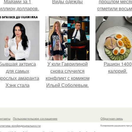
Майами за 1
Виды одежды
прошлом меся
иллион долларов.
отметили вось
годовщину
помолвки, пока
новые фото 
совместного
отдыха.
Бывшая актриса
У юли Гаврилиной
Рацион 1400
для самых
снова случился
калорий.
зрослых амаранта
конфликт с комиком
Хэнк стала
Ильей Соболевым.
сенатором в
Колумбии.
онтакты
Пользовательское соглашение
Обратная связь
олитика конфидециальности
Копирование разрешено при у