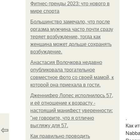
Фитнес-тренды 2023: что нового в
мире спорта
Большинство замечало, что после
оргазма мужчина часто почти сразу
теряет возбуждение, тогда как
женщина может дольше сохранять
возбуждение.
Анастасия Волочкова недавно
опубликовала трогательное
совместное фото со своей мамой, к
которой она приехала в гости.
Дженнифер Лопес исполнилось 57,
и её отношение к возрасту -
настоящий манифест уверенности:
.
"не говорите, что я отлично
Как и
⇦
выгляжу для 57.
Nabba
Как правильно проводить