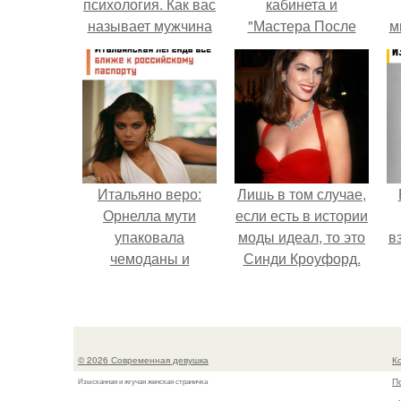
психология. Как вас
кабинета и
называет мужчина
"Мастера После
м
и что это значит
Двухнедельных
(Психология
Курсов".
отношений)
Итальяно веро:
Лишь в том случае,
Орнелла мути
если есть в истории
упаковала
моды идеал, то это
в
чемоданы и
Синди Кроуфорд.
готовится
обзавестись
красным
паспортом.
© 2026 Современная девушка
К
П
Изысканная и жгучая женская страничка