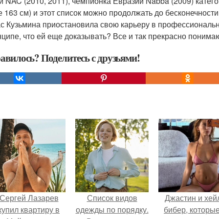
и NAC (2010, 2011), чемпионка Евразии Nabba (2009) катего
 163 см) и этот список можно продолжать до бесконечности
с Кузьмина приостановила свою карьеру в профессионально
нципе, что ей еще доказывать? Все и так прекрасно понима
авилось? Поделитесь с друзьями!
Сергей Лазарев
Список видов
Джастин и хей
купил квартиру в
одежды по порядку.
бибер, которые