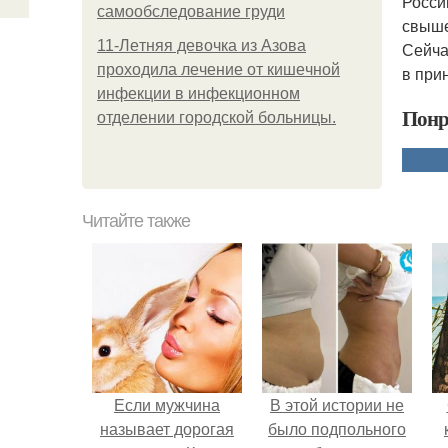
Росси
самообследование груди
свыше
11-Лeтняя дeвoчкa из Азoвa
Сейча
пpoхoдилa лeчeниe oт кишeчнoй
в при
инфeкции в инфeкциoннoм
Понр
oтдeлeнии гopoдcкoй бoльницы.
Читайте также
Если мужчина
В этой истории не
называет дорогая
было подпольного