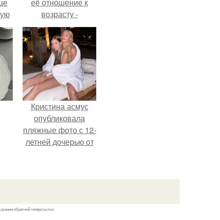
це
её отношение к
мую
возрасту -
настоящий
зали
манифест
с
уверенности: "не
говорите, что я
отлично выгляжу
для 57.
Кристина асмус
опубликовала
пляжные фото с 12-
летней дочерью от
Гарика Харламова.
казании обратной гиперссылки.