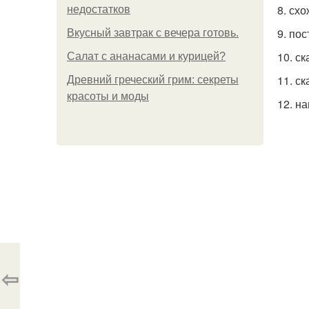
8. сх
недостатков
9. по
Вкусный завтрак с вечера готовь.
10. с
Салат с ананасами и курицей?
11. с
Древний греческий грим: секреты
красоты и моды
12. н
⇦