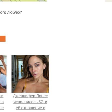
кого люблю?
ли
Дженнифер Лопес
 в
исполнилось 57, и
це
её отношение к