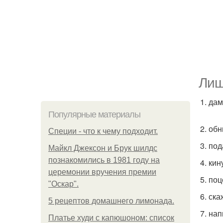
Лиш
1. да
Популярные материалы
2. об
Специи - что к чему подходит.
3. по
Майкл Джексон и Брук шилдс
познакомились в 1981 году на
4. кин
церемонии вручения премии
5. по
"Оскар".
6. ск
5 рецептов домашнего лимонада.
7. на
Платье худи с капюшоном: список