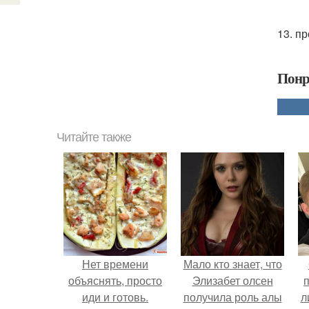
13. п
Понр
Читайте также
Нет времени
Мало кто знает, что
объяснять, просто
Элизабет олсен
иди и готовь.
получила роль алы
л