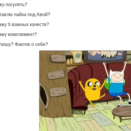
ожу погулять?
ставлю лайка под Авой?
кажу 5 важных качеств?
кажу комплимент?
апишу? Фактов о себе?