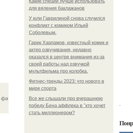
Какие специи лучше использовать
для вяления баклажанов
У юли Гаврилиной снова случился
конфликт с комиком Ильей
Соболевым.
Гарик Харламов, известный комик и
актер озвучивания, недавно
оказался в центре внимания из-за
своей работы над озвучкой
мультфильма про колобка.
Фитнес-тренды 2023: что нового в
мире спорта
⇦
Все же слышали про вчерашнюю
.
победу Бена аффлека в "кто хочет
стать миллионером?
Понр