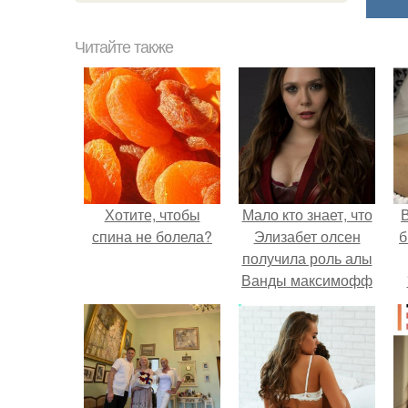
Читайте также
Хотите, чтобы
Мало кто знает, что
В
спина не болела?
Элизабет олсен
б
получила роль алы
Ванды максимофф
не сразу.