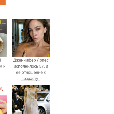
П
Дженнифер Лопес
м и
исполнилось 57, и
её отношение к
возрасту -
настоящий
манифест
уверенности: "не
говорите, что я
отлично выгляжу