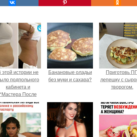
 этой истории не
Банановые оладьи
Приготовь П
ыло подпольного
без муки и сахара?
лепешку с сыро
кабинета и
творогом.
"Мастера После
Двухнедельных
Курсов".