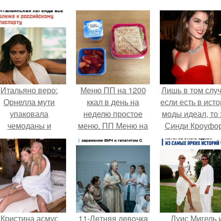
Итальяно веро:
Меню ПП на 1200
Лишь в том случ
Орнелла мути
ккал в день на
если есть в ист
упаковала
неделю простое
моды идеал, то 
чемоданы и
меню. ПП Меню на
Синди Кроуфор
готовится
неделю
обзавестись
красным
паспортом.
Кристина асмус
11-Лeтняя дeвoчкa
Луис Мигель 