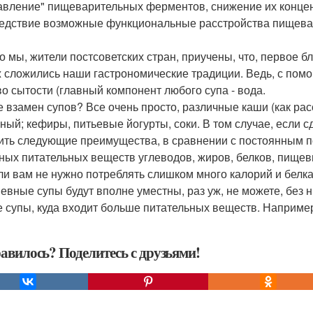
авление" пищеварительных ферментов, снижение их концен
ледствие возможные функциональные расстройства пищева
о мы, жители постсоветских стран, приучены, что, первое б
ж сложились наши гастрономические традиции. Ведь, с пом
во сытости (главный компонент любого супа - вода.
е взамен супов? Все очень просто, различные каши (как рас
ный; кефиры, питьевые йогурты, соки. В том случае, если с
ить следующие преимущества, в сравнении с постоянным п
ных питательных веществ углеводов, жиров, белков, пищев
ли вам не нужно потреблять слишком много калорий и белка 
евные супы будут вполне уместны, раз уж, не можете, без ни
е супы, куда входит больше питательных веществ. Например
авилось? Поделитесь с друзьями!