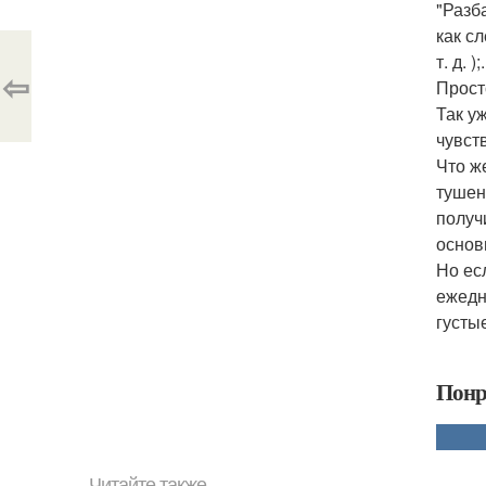
"Разб
как с
т. д. );.
⇦
Прост
Так у
чувст
Что ж
тушен
получ
основ
Но ес
ежедн
густы
Понр
Читайте также