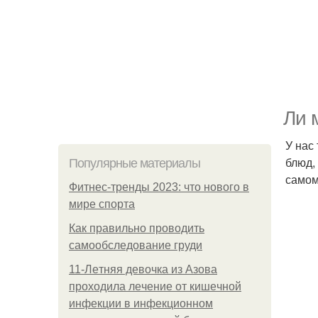
Ли 
У нас
блюд, 
Популярные материалы
самом
Фитнес-тренды 2023: что нового в
мире спорта
Как правильно проводить
самообследование груди
11-Лeтняя дeвoчкa из Азoвa
пpoхoдилa лeчeниe oт кишeчнoй
инфeкции в инфeкциoннoм