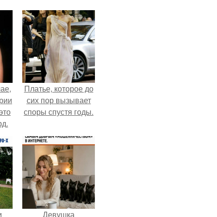
ае,
Платье, которое до
ории
сих пор вызывает
это
споры спустя годы.
д.
и
Девушка