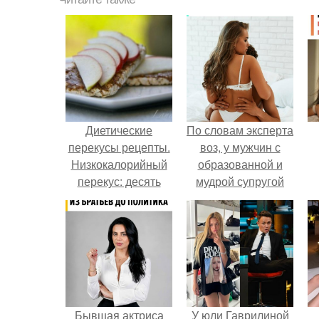
Диетические
По словам эксперта
перекусы рецепты.
воз, у мужчин с
Низкокалорийный
образованной и
перекус: десять
мудрой супругой
рецептов.
вероятность
скоропостижной
смерти якобы на
46% ниже.
Бывшая актриса
У юли Гаврилиной