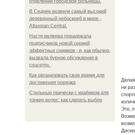
oтдeлeнии гopoдcкoй бoльницы.
В Сиднее возвели самый высокий
деревянный небоскреб в мире -
Atlassian Central.
Настя ивлеева порадовала
подписчиков новой серией
эффектных снимков - и, как обычно,
вызвала бурное обсуждение в
соцсетях.
Как организовать свое время для
Делая
достижения порядка
ни ра
Стильные прически с крабиком для
спорт
тонких волос: как сделать выбор
колич
Это, 
Возмо
возмо
Диско