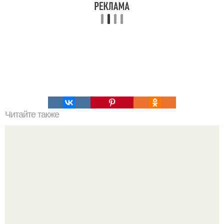
Читайте также
Выбирай упражнения, чтобы прокачать именно твой тип
попы.