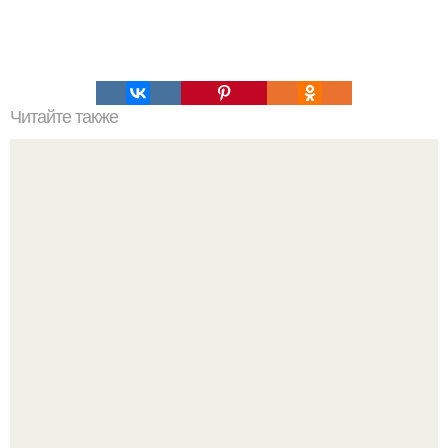
Читайте также
Рулетики из слоеного теста с колбасой и сыром.