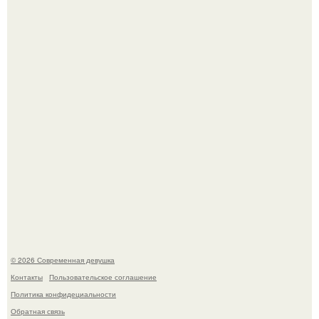
Соцсети захлестнула волна тревожных сообщений о
загадочном "Июньском Феномене".
Мы привыкли считать сахар обычной и безобидной
частью ежедневного рациона.
© 2026 Современная девушка
Контакты
Пользовательское соглашение
Политика конфидециальности
Обратная связь