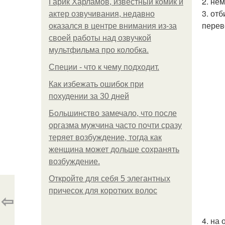
2. нем
Гарик Харламов, известный комик и
3. от
актер озвучивания, недавно
перев
оказался в центре внимания из-за
своей работы над озвучкой
мультфильма про колобка.
Специи - что к чему подходит.
Как избежать ошибок при
похудении за 30 дней
Большинство замечало, что после
оргазма мужчина часто почти сразу
теряет возбуждение, тогда как
женщина может дольше сохранять
возбуждение.
Откройте для себя 5 элегантных
причесок для коротких волос
⇦
4. на