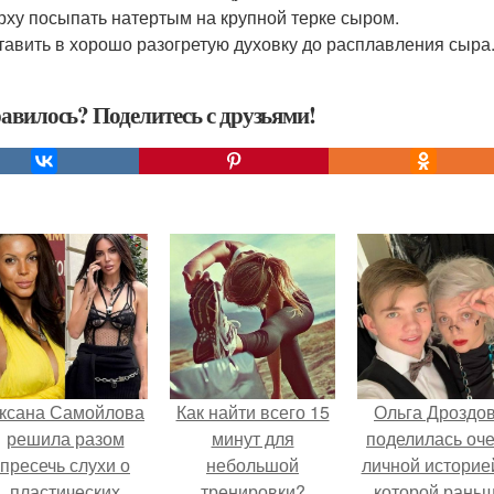
ерху посыпать натертым на крупной терке сыром.
ставить в хорошо разогретую духовку до расплавления сыра
авилось? Поделитесь с друзьями!
ксана Самойлова
Как найти всего 15
Ольга Дроздо
решила разом
минут для
поделилась оч
пресечь слухи о
небольшой
личной историей
пластических
тренировки?
которой рань