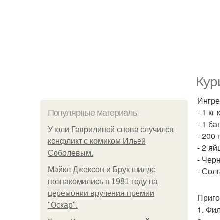
Кур
Ингре
- 1 кг
Популярные материалы
- 1 б
У юли Гаврилиной снова случился
- 200 
конфликт с комиком Ильей
- 2 яй
Соболевым.
- Чер
Майкл Джексон и Брук шилдс
- Соль
познакомились в 1981 году на
церемонии вручения премии
Приго
"Оскар".
1. Фи