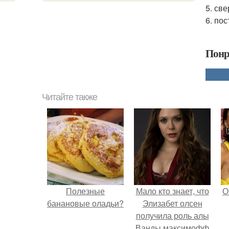
5. св
6. по
Понр
Читайте также
Полезные
Мало кто знает, что
О
банановые оладьи?
Элизабет олсен
получила роль алы
Ванды максимофф