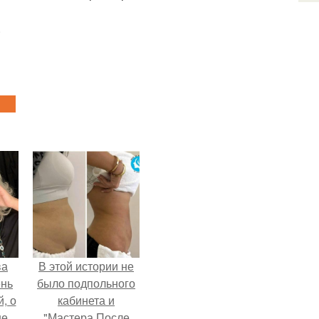
.
ва
В этой истории не
ень
было подпольного
, о
кабинета и
ше
"Мастера После