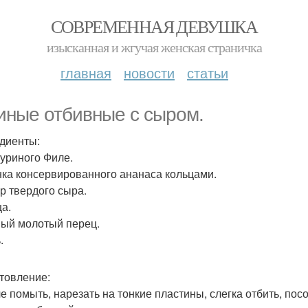
СОВРЕМЕННАЯ ДЕВУШКА
изысканная и жгучая женская страничка
главная
новости
статьи
иные отбивные с сыром.
диенты:
 куриного Филе.
анка консервированного ананаса кольцами.
гр твердого сыра.
ца.
ный молотый перец.
.
товление:
ле помыть, нарезать на тонкие пластины, слегка отбить, п