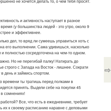
ршенно не хочется делать то, о чем тебя просят.
уктивность и активность наступает в разное
время (у большинства людей - это утро, около 9
ыстрее и эффективнее.
лько дел, то вряд ли сумеешь управиться хоть с
я на его выполнении. Сама удивишься, насколько
 и полностью сосредоточена на чем-то одном.
важно. Но не перегибай палку! Натирать до
лье строго с Запада на Восток - лишнее. Сократи
⇨
 в день и займись спортом.
го времени ты тратишь перед полками в
идется принять. Выдели себе на покупки 45
я в сомнениях!
 работой? Все, что есть в ежедневнике, требует
авь их к своему расписанию наравне с деловыми