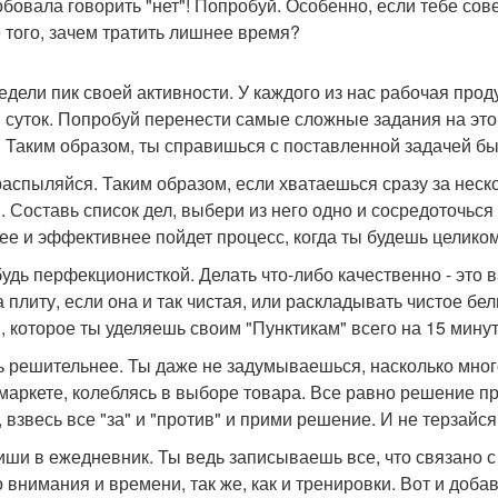
обовала говорить "нет"! Попробуй. Особенно, если тебе сове
 того, зачем тратить лишнее время?
редели пик своей активности. У каждого из нас рабочая прод
 суток. Попробуй перенести самые сложные задания на это 
. Таким образом, ты справишься с поставленной задачей б
 распыляйся. Таким образом, если хватаешься сразу за неско
. Составь список дел, выбери из него одно и сосредоточьс
ее и эффективнее пойдет процесс, когда ты будешь целиком
 будь перфекционисткой. Делать что-либо качественно - это 
а плиту, если она и так чистая, или раскладывать чистое бе
, которое ты уделяешь своим "Пунктикам" всего на 15 минут
дь решительнее. Ты даже не задумываешься, насколько мно
маркете, колеблясь в выборе товара. Все равно решение пр
, взвесь все "за" и "против" и прими решение. И не терзайс
пиши в ежедневник. Ты ведь записываешь все, что связано с
о внимания и времени, так же, как и тренировки. Вот и доб