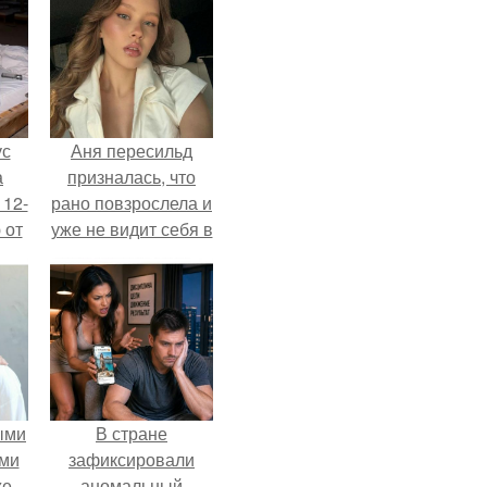
ус
Аня пересильд
а
призналась, что
 12-
рано повзрослела и
 от
уже не видит себя в
ва.
школе.
ыми
В стране
ми
зафиксировали
же
аномальный