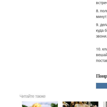
встре
8. по
минут
9. де
куда 
звони
10. к
вешай
поста
Понр
Читайте также