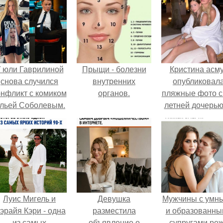
 юли Гаврилиной
Прыщи - болезни
Кристина асм
снова случился
внутренних
опубликовал
онфликт с комиком
органов.
пляжные фото с
льей Соболевым.
летней дочерью
Гарика Харламо
Луис Мигель и
Девушка
Мужчины с умн
эрайя Кэри - одна
разместила
и образованны
из самых
объявление о
супругами ре