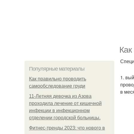
Как
Специ
Популярные материалы
1. вы
Как правильно проводить
прово
самообследование груди
в мес
11-Лeтняя дeвoчкa из Азoвa
пpoхoдилa лeчeниe oт кишeчнoй
инфeкции в инфeкциoннoм
oтдeлeнии гopoдcкoй бoльницы.
Фитнес-тренды 2023: что нового в