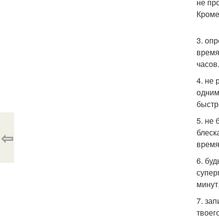
не пр
Кроме
3. оп
время
часов
4. не
одним
быстр
5. не
блеск
⇦
время
6. бу
супер
минут
7. за
твоег