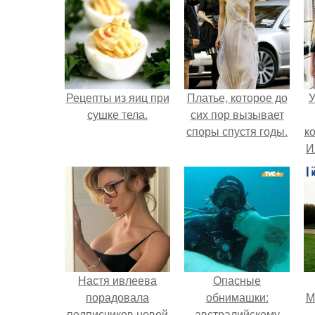
Рецепты из яиц при
Платье, которое до
У
сушке тела.
сих пор вызывает
споры спустя годы.
к
И
Настя ивлеева
Опасные
порадовала
обнимашки:
М
подписчиков новой
австралийскому