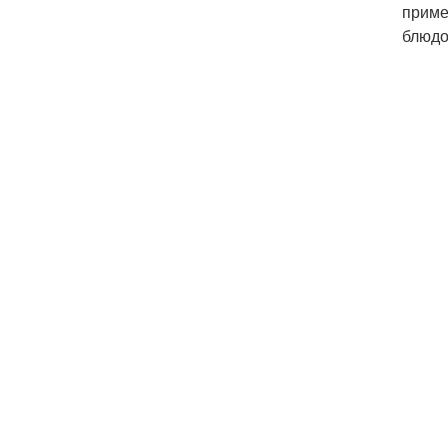
приме
блюдо