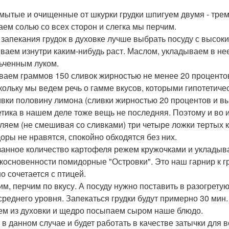
омытые и очищенные от шкурки грудки шпигуем двумя - трем
аем солью со всех сторон и слегка мы перчим.
я запекания грудок в духовке лучше выбрать посуду с высок
ваем изнутри каким-нибудь раст. Маслом, укладываем в нее
ьченным луком.
иваем граммов 150 сливок жирностью не менее 20 процентов
скольку мы ведем речь о гамме вкусов, которыми гипотетич
ивки половину лимона (сливки жирностью 20 процентов и вы
тетика в нашем деле тоже вещь не последняя. Поэтому и во и
ляем (не смешивая со сливками) три четыре ложки тертых 
оры не нравятся, спокойно обходятся без них.
азанное количество картофеля режем кружочками и укладыва
косновенности помидорные "Островки". Это наш гарнир к гр
о сочетается с птицей.
лим, перчим по вкусу. А посуду нужно поставить в разогретую
среднего уровня. Запекаться грудки будут примерно 30 мин.
ем из духовки и щедро посыпаем сыром наше блюдо.
р в данном случае и будет работать в качестве затычки для 