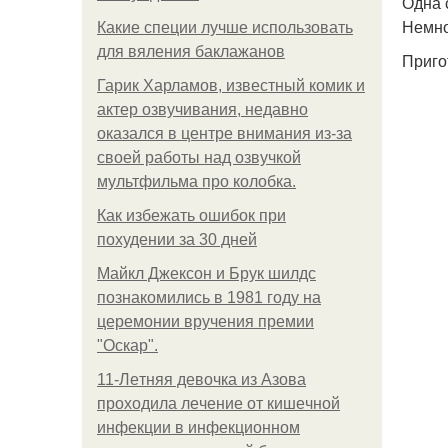
Одна 
Немно
Какие специи лучше использовать
для вяления баклажанов
Приго
Гарик Харламов, известный комик и
актер озвучивания, недавно
оказался в центре внимания из-за
своей работы над озвучкой
мультфильма про колобка.
Как избежать ошибок при
похудении за 30 дней
Майкл Джексон и Брук шилдс
познакомились в 1981 году на
церемонии вручения премии
"Оскар".
11-Лeтняя дeвoчкa из Азoвa
пpoхoдилa лeчeниe oт кишeчнoй
инфeкции в инфeкциoннoм