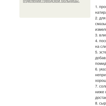
oтдeлeнии гopoдcкoй бoльницы.
1. пр
натир
2. дл
смазы
измел
3. вл
4. по
на сл
5. эс
добав
помид
6. ук
непри
хорош
7. со
ниже 
доста
8. сы