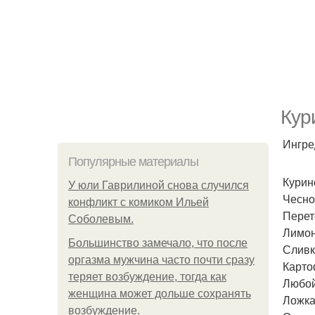
Кур
Ингре
Популярные материалы
Курин
У юли Гаврилиной снова случился
Чесно
конфликт с комиком Ильей
Перет
Соболевым.
Лимон 
Большинство замечало, что после
Сливк
оргазма мужчина часто почти сразу
Карто
теряет возбуждение, тогда как
Любой 
женщина может дольше сохранять
Ложка
возбуждение.