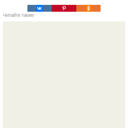
Читайте также
Сосиски в "Картофельной Шубке"?
Месси с женой пригласили на свадьбу Роналду, причём