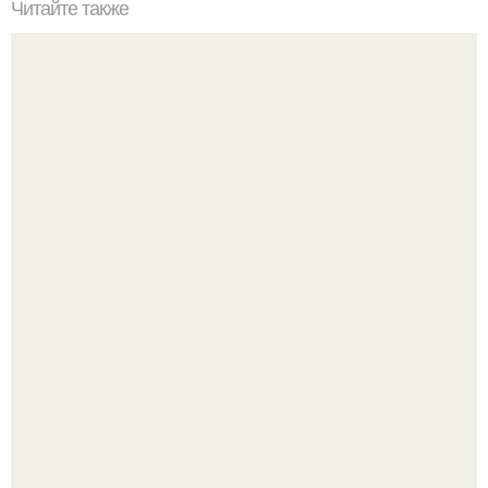
Читайте также
Деруны с мясом.
Мало кто знает, что Элизабет олсен получила роль алы
Ванды максимофф не сразу.