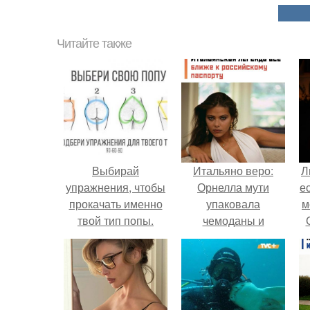
Читайте также
Выбирай
Итальяно веро:
Л
упражнения, чтобы
Орнелла мути
е
прокачать именно
упаковала
м
твой тип попы.
чемоданы и
готовится
обзавестись
красным
паспортом.