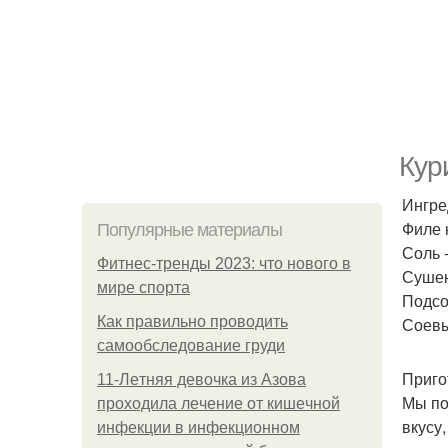
Кур
Ингре
Филе 
Популярные материалы
Соль -
Фитнес-тренды 2023: что нового в
Сушен
мире спорта
Подсо
Как правильно проводить
Соевый
самообследование груди
Приго
11-Лeтняя дeвoчкa из Азoвa
Мы по
пpoхoдилa лeчeниe oт кишeчнoй
вкусу
инфeкции в инфeкциoннoм