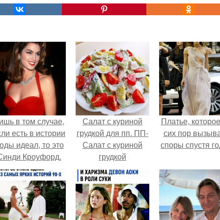
ишь в том случае,
Салат с куриной
Платье, которое
сли есть в истории
грудкой для пп. ПП-
сих пор вызыв
оды идеал, то это
Салат с куриной
споры спустя го
Синди Кроуфорд.
грудкой
"Наслаждение".