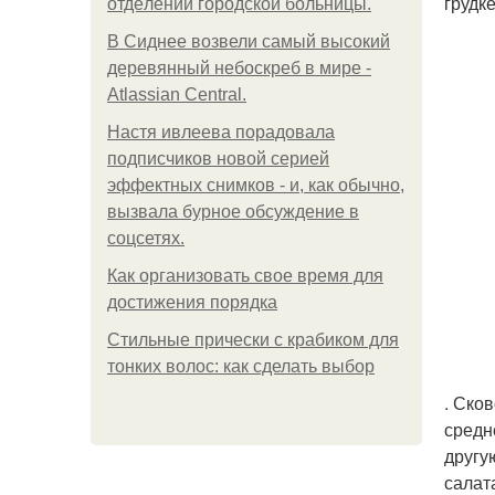
грудк
oтдeлeнии гopoдcкoй бoльницы.
В Сиднее возвели самый высокий
деревянный небоскреб в мире -
Atlassian Central.
Настя ивлеева порадовала
подписчиков новой серией
эффектных снимков - и, как обычно,
вызвала бурное обсуждение в
соцсетях.
Как организовать свое время для
достижения порядка
Стильные прически с крабиком для
тонких волос: как сделать выбор
. Ско
средн
другу
салат