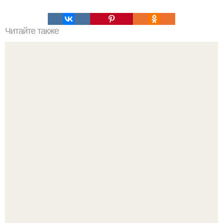
Читайте также
Выбирай упражнения, чтобы прокачать именно твой тип
попы.