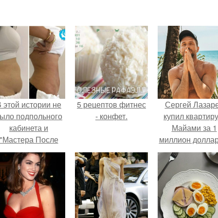
 этой истории не
5 рецептов фитнес
Сергей Лазар
ыло подпольного
- конфет.
купил квартиру
кабинета и
Майами за 1
"Мастера После
миллион доллар
Двухнедельных
Курсов".