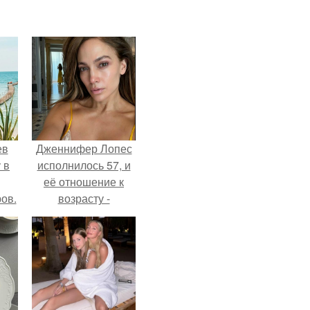
ев
Дженнифер Лопес
 в
исполнилось 57, и
её отношение к
ов.
возрасту -
настоящий
манифест
уверенности: "не
говорите, что я
отлично выгляжу
для 57.