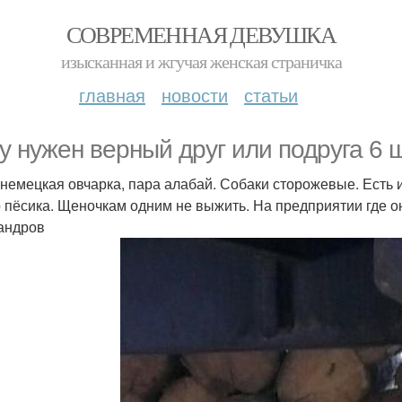
СОВРЕМЕННАЯ ДЕВУШКА
изысканная и жгучая женская страничка
главная
новости
статьи
у нужен верный друг или подруга 6 
немецкая овчарка, пара алабай. Собаки сторожевые. Есть и 
о пёсика. Щеночкам одним не выжить. На предприятии где о
андров