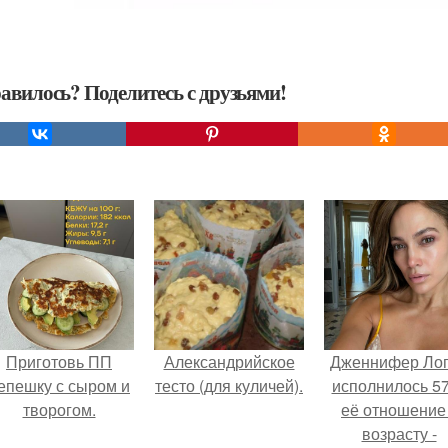
авилось? Поделитесь с друзьями!
Приготовь ПП
Александрийское
Дженнифер Ло
епешку с сыром и
тесто (для куличей).
исполнилось 57
творогом.
её отношение
возрасту -