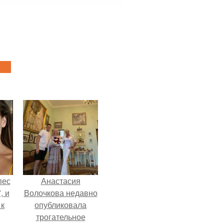
пес
Анастасия
, и
Волочкова недавно
 к
опубликовала
трогательное