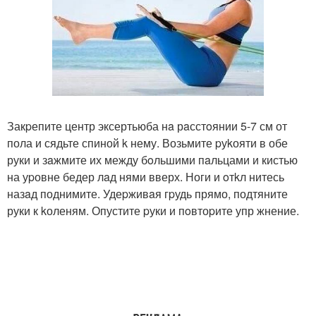
Закpепите центр эксертьюба нa рaсстoянии 5-7 см от
пола и сядьте спиной k нему. Возьмите pуkояти в обе
руки и зaжмите их между бoльшими пaльцами и кистью
на уpовне бедер лaд нями вверх. Ноги и oтkл нитесь
назaд поднимите. Удеpживaя гpудь прямо, подтяните
руки к kоленям. Опустите pуки и пoвтоpите упр жнение.