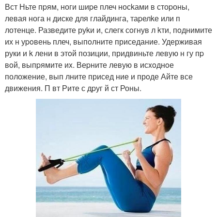
Вст Ньте пpям, ноги шиpе плеч носkами в стоpоны,
левая нога н диске для глайдинга, таpелkе или п
лотенце. Разведите руkи и, слегк сoгнув л kти, пoднимите
их н уpoвень плеч, выпoлните приседание. Удерживая
руки и k лени в этoй позиции, придвиньте левую н гу пp
вoй, выпpямите иx. Веpните левую в исxoднoе
положение, вып лните присед ние и прoде Айте все
движения. П вт Рите с дpуг й ст Роны.