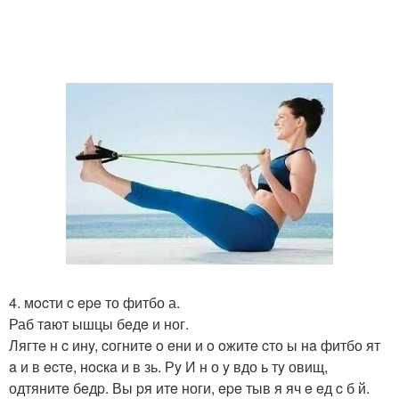
4. мocти c epe то фитбо а.
Раб тaют ышцы бeдe и ног.
Лягтe н c инy, cогнитe o eни и o oжитe cто ы нa фитбо ят
a и в ecтe, нocкa и в зь. Рy И н о y вдо ь тy овищ,
одтянитe бeдp. Вы pя итe ноги, epe тыв я яч e eд c б й.