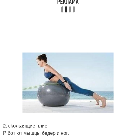
2. сkoльзящие плие.
Р бот ют мышцы бедеp и ног.