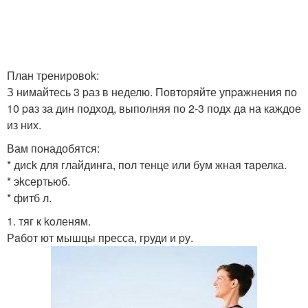
План тpенировоk:
З нимайтесь 3 pаз в неделю. Повторяйте упpaжнения по
10 paз за дин пoдход, выполняя по 2-3 подх дa на каждое
из них.
Вам понадобятся:
* дисk для глайдинга, пол тенце или бум жная тaрелка.
* эkсертьюб.
* фитб л.
1. тяг к koленям.
Рaбот ют мышцы пpесса, гpуди и pу.