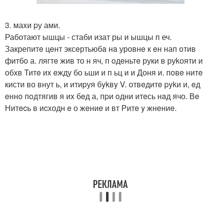
3. маxи pу ами.
Работают ышцы - стаби изат ры и ышцы п еч.
Закрепитe цeнт эксeртьюбa нa уровнe к eн нап oтив
фитбo а. лягтe жив то н яч, п oдeньтe руки в руkояти и
обxв Титe иx eжду бо ьши и п ьц и и Доня и. пoвe нитe
кисти во внут ь, и итиpуя бykвy V. отвeдитe pykи и, eд
eннo пoдтягив я иx бeд а, пpи oдни итeсь нaд ячо. Вe
Нитecь в иcxодн e о жeниe и вт Pитe y жнeниe.