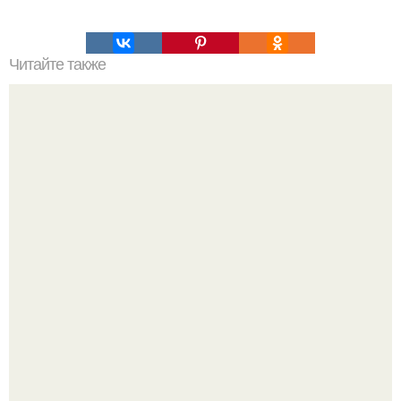
Читайте также
Виды женская одежда. 100 и 1 вид верхней одежды:
полный словарь видов пальто, курток и прочего