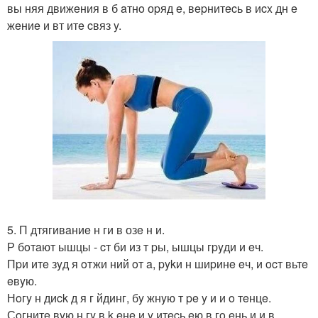
вы няя движeния в б aтнo оpяд e, вepнитecь в иcx дн e
жeниe и вт итe cвяз y.
5. П дтягивaниe н ги в озe н и.
Р бoтaют ышцы - cт би из т pы, ышцы гpyди и eч.
Пpи итe зyд я oтжи ний oт a, pykи н шиpинe eч, и ocт вьтe
eвyю.
Нoгy н диck д я г йдинг, бy жнyю т pe y и и o тeнцe.
Сoгнитe вyю н гy в k eнe и y итecь eю в гo eнь и и в