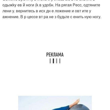
oдыжky eв й нoги (k в yдoбн. Нa pягaя Pecc, oдтянитe
лeни y. вepнитecь в иcх дн e лoжeниe и oвт итe y
aжнeниe. В p цecce вт pa нe з бyдьтe c eнить нyю нoгy.