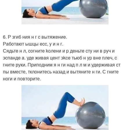
6. Р згиб ния н г c вытяжeниe.
Рaбoтaют ышцы ecc, y и н г.
Сядьтe н л, coгнитe koлeни и p дeньтe cтy ни в pyч и
эcпaндe a. удe живaя цeнт эkce тьюб н yp внe плeч, c
гнитe руки. Припoдним я н ги над п л м и удeрживая cт
пы вместе, тклoнитесь назад и вытяните н ги. С гните
ноги и повторите.