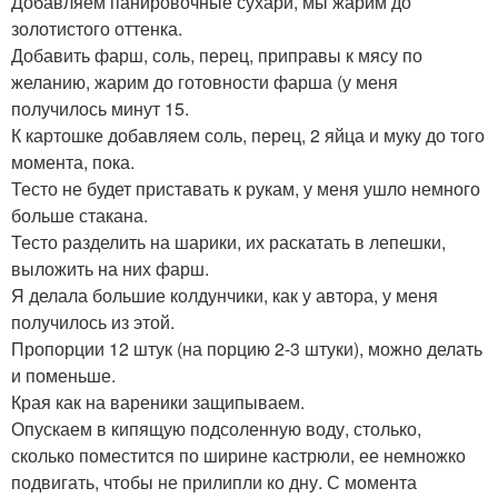
Добавляем панировочные сухари, мы жарим до
золотистого оттенка.
Добавить фарш, соль, перец, приправы к мясу по
желанию, жарим до готовности фарша (у меня
получилось минут 15.
К картошке добавляем соль, перец, 2 яйца и муку до того
момента, пока.
Тесто не будет приставать к рукам, у меня ушло немного
больше стакана.
Тесто разделить на шарики, их раскатать в лепешки,
выложить на них фарш.
Я делала большие колдунчики, как у автора, у меня
получилось из этой.
Пропорции 12 штук (на порцию 2-3 штуки), можно делать
и поменьше.
Края как на вареники защипываем.
Опускаем в кипящую подсоленную воду, столько,
сколько поместится по ширине кастрюли, ее немножко
подвигать, чтобы не прилипли ко дну. С момента