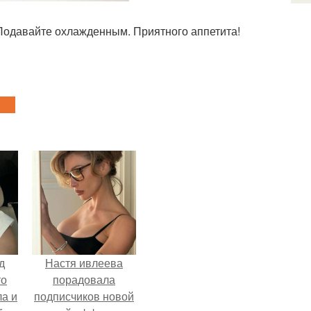
Подавайте охлажденным. Приятного аппетита!
д
Настя ивлеева
то
порадовала
ла и
подписчиков новой