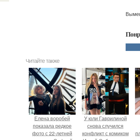
Вымеш
Понр
Читайте также
Елена воробей
У юли Гаврилиной
показала редкое
снова случился
фото с 22-летней
конфликт с комиком
п