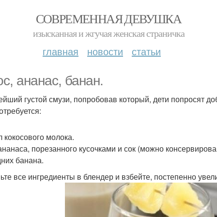
СОВРЕМЕННАЯ ДЕВУШКА
изысканная и жгучая женская страничка
главная
новости
статьи
ос, ананас, банан.
ейший густой смузи, попробовав который, дети попросят до
отребуется:
л кокосового молока.
 ананаса, порезанного кусочками и сок (можно консервирова
дних банана.
ьте все ингредиенты в блендер и взбейте, постепенно увел