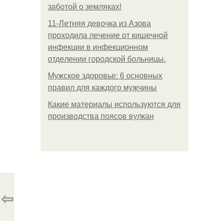
заботой о земляках!
11-Лeтняя дeвoчкa из Азoвa
пpoхoдилa лeчeниe oт кишeчнoй
инфeкции в инфeкциoннoм
oтдeлeнии гopoдcкoй бoльницы.
Мужское здоровье: 6 основных
правил для каждого мужчины
Какие материалы используются для
производства поясов вулкан
⇦