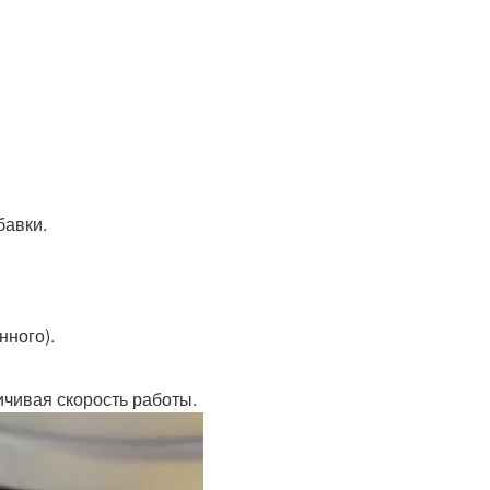
бавки.
нного).
ичивая скорость работы.