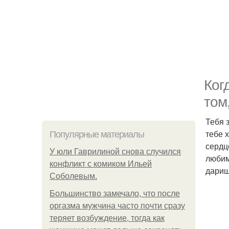
Ког
том
Тебя 
тебе 
Популярные материалы
сердц
У юли Гаврилиной снова случился
любим
конфликт с комиком Ильей
дариш
Соболевым.
Большинство замечало, что после
оргазма мужчина часто почти сразу
теряет возбуждение, тогда как