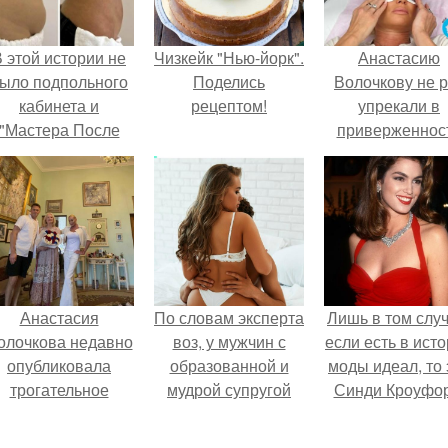
 этой истории не
Чизкейк "Нью-йорк".
Анастасию
ыло подпольного
Поделись
Волочкову не р
кабинета и
рецептом!
упрекали в
"Мастера После
приверженнос
Двухнедельных
устаревшим бью
Курсов".
процедурам.
Анастасия
По словам эксперта
Лишь в том случ
олочкова недавно
воз, у мужчин с
если есть в ист
опубликовала
образованной и
моды идеал, то 
трогательное
мудрой супругой
Синди Кроуфор
совместное фото
вероятность
со своей мамой, к
скоропостижной