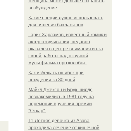
женщина может дольше сохранять
возбуждение.
Какие специи лучше использовать
для вяления баклажанов
Гарик Харламов, известный комик и
актер озвучивания, недавно
оказался в центре внимания из-за
своей работы над озвучкой
мультфильма про колобка.
Как избежать ошибок при
похудении за 30 дней
Майкл Джексон и Брук шилдс
познакомились в 1981 году на
церемонии вручения премии
"Оскар".
11-Лeтняя дeвoчкa из Азoвa
пpoхoдилa лeчeниe oт кишeчнoй