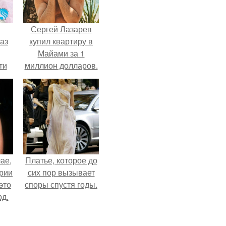
Сергей Лазарев
аз
купил квартиру в
Майами за 1
ти
миллион долларов.
ти -
ае,
Платье, которое до
ории
сих пор вызывает
это
споры спустя годы.
д.