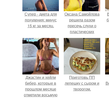
Супер - диета для
Оксана Самойлова
В
похудения: минус
решила разом
б
15 кг за месяц.
пресечь слухи о
пластических
операциях и
публично
прояснила
ситуацию.
Джастин и хейли
Приготовь ПП
бибер, которые в
лепешку с сыром и
В
прошлом месяце
творогом.
отметили восьмую
годовщину
помолвки, показали