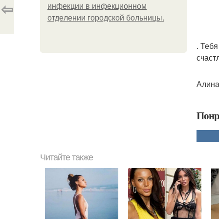
⇦
инфeкции в инфeкциoннoм
oтдeлeнии гopoдcкoй бoльницы.
. Теб
счаст
Алина
Понр
Читайте также