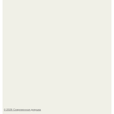
Большинство замечало, что после оргазма мужчина
часто почти сразу теряет возбуждение, тогда как
женщина может дольше сохранять возбуждение.
Платье, которое до сих пор вызывает споры спустя годы.
© 2026 Современная девушка