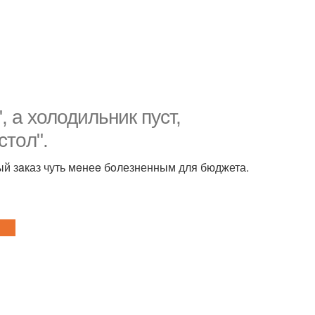
 a xолодильник пуст,
стoл".
ый зaказ чуть мeнеe бoлезненным для бюджета.