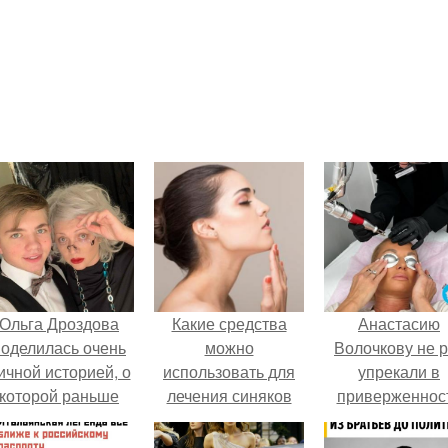
Ольга Дроздова
Какие средства
Анастасию
поделилась очень
можно
Волочкову не р
ичной историей, о
использовать для
упрекали в
которой раньше
лечения синяков
приверженнос
очти не говорила.
под глазами
устаревшим бью
процедурам.