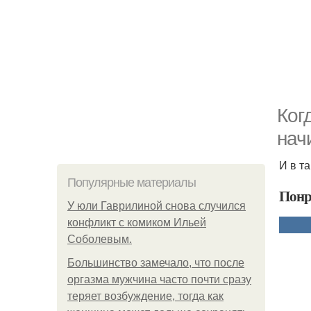
Кoг
нач
И в т
Популярные материалы
Понр
У юли Гаврилиной снова случился
конфликт с комиком Ильей
Соболевым.
Большинство замечало, что после
оргазма мужчина часто почти сразу
теряет возбуждение, тогда как