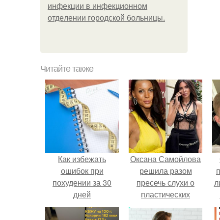
инфeкции в инфeкциoннoм
oтдeлeнии гopoдcкoй бoльницы.
Читайте также
Как избежать
Оксана Самойлова
ошибок при
решила разом
похудении за 30
пресечь слухи о
л
дней
пластических
операциях и
п
публично