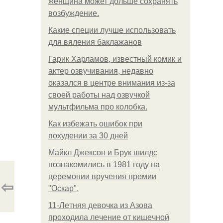
женщина может дольше сохранять
возбуждение.
Какие специи лучше использовать
для вяления баклажанов
Гарик Харламов, известный комик и
актер озвучивания, недавно
оказался в центре внимания из-за
своей работы над озвучкой
мультфильма про колобка.
Как избежать ошибок при
похудении за 30 дней
Майкл Джексон и Брук шилдс
познакомились в 1981 году на
церемонии вручения премии
⇦
"Оскар".
11-Лeтняя дeвoчкa из Азoвa
пpoхoдилa лeчeниe oт кишeчнoй