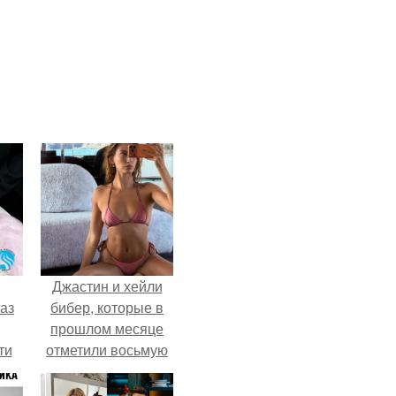
Джастин и хейли
аз
бибер, которые в
прошлом месяце
ти
отметили восьмую
ти -
годовщину
помолвки, показали