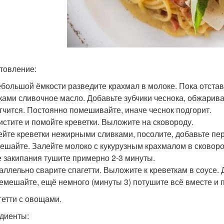
товление:
небольшой ёмкости разведите крахмал в молоке. Пока отстав
ками сливочное масло. Добавьте зубчики чеснока, обжаривай
гчится. Постоянно помешивайте, иначе чеснок подгорит.
чистите и помойте креветки. Выложите на сковороду.
лейте креветки нежирными сливками, посолите, добавьте пе
мешайте. Залейте молоко с кукурузным крахмалом в сковоро
е закипания тушите примерно 2-3 минуты.
раллельно сварите спагетти. Выложите к креветкам в соусе. 
ремешайте, ещё немного (минуты 3) потушите всё вместе и п
агетти с овощами.
диенты: