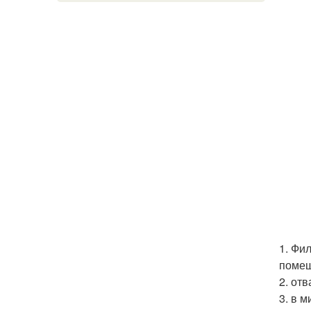
1. Фи
помеш
2. от
3. в 