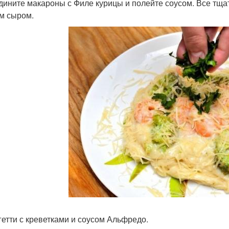
едините макароны с Филе курицы и полейте соусом. Все тщ
м сыром.
агетти с креветками и соусом Альфредо.