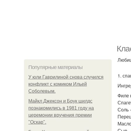
Кла
Любиш
Популярные материалы
1. спа
У юли Гаврилиной снова случился
конфликт с комиком Ильей
Ингре
Соболевым.
Филе к
Майкл Джексон и Брук шилдс
Спагет
познакомились в 1981 году на
Соль -
церемонии вручения премии
Перец 
"Оскар".
Масло
Сыр - 