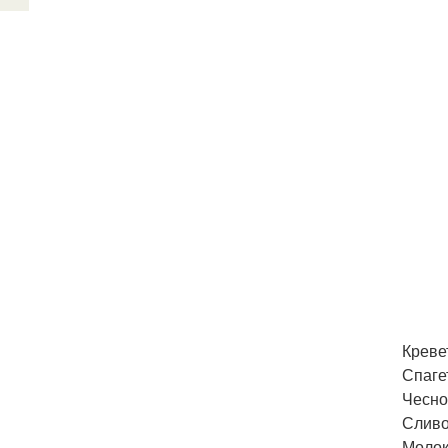
Кревет
Спагет
Чеснок
Сливоч
Молоко