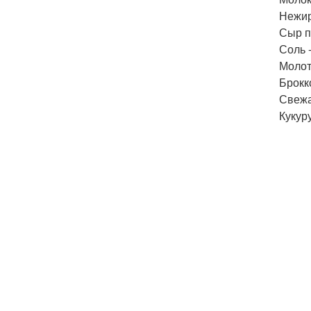
Нежир
Сыр п
Соль -
Молот
Брокко
Свежа
Кукуру