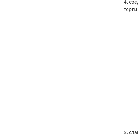
4. со
терты
2. сп