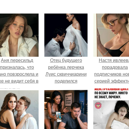
Аня пересильд
Отец будущего
Настя ивлеев
призналась, что
ребёнка лерчека
порадовала
ано повзрослела и
Луис сквиччиарини
подписчиков но
же не видит себя в
поделился
серией эффект
школе.
чувственной
снимков - и, к
фотосессией с
обычно, вызва
беременной
бурное обсужде
возлюбленной.
в соцсетях.