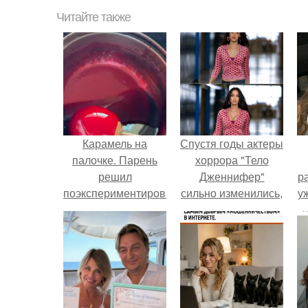
Читайте также
Карамель на
Спустя годы актеры
палочке. Парень
хоррора "Тело
решил
Дженнифер"
р
поэкспериментировать
сильно изменились,
у
и обмакнул
пройдя путь от
луковицу на
подростковых
палочке в
кумиров до
карамель, думая,
мировых звезд.
что получится
десерт мечты.