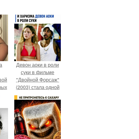
а
Девон аоки в роли
суки в фильме
вой
"Двойной Форсаж"
ных
(2003) стала одной
ак
из самых ярких и
ла
запоминающихся
ние
героинь всей
франшизы.