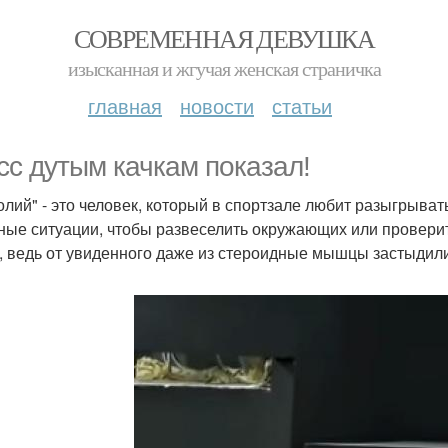
СОВРЕМЕННАЯ ДЕВУШКА
изысканная и жгучая женская страничка
главная
новости
статьи
сс дутым качкам показал!
олий" - это человек, который в спортзале любит разыгрыват
ные ситуации, чтобы развеселить окружающих или проверит
, ведь от увиденного даже из стероидные мышцы застыдили