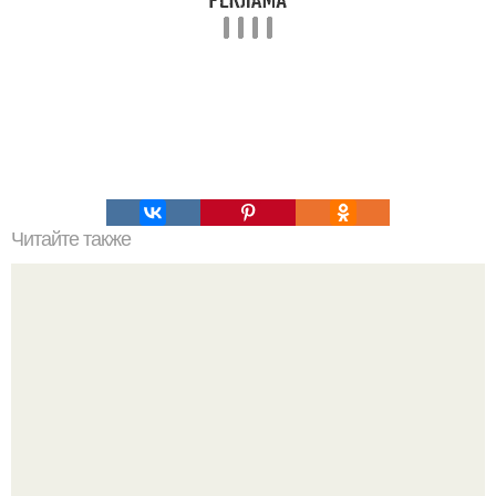
Читайте также
Стрижки на прямые волосы. Модные женские стрижки
2023-2024 года: тренды и тенденции