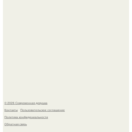
Бывшая актриса для самых взрослых амаранта Хэнк
стала сенатором в Колумбии.
У юли Гаврилиной снова случился конфликт с комиком
Ильей Соболевым.
© 2026 Современная девушка
Контакты
Пользовательское соглашение
Политика конфидециальности
Обратная связь