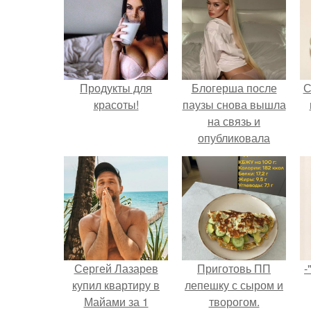
Продукты для
Блогерша после
С
красоты!
паузы снова вышла
на связь и
опубликовала
свежую серию
кадров из спальни.
Сергей Лазарев
Приготовь ПП
-
купил квартиру в
лепешку с сыром и
Майами за 1
творогом.