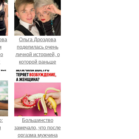
ова
Ольга Дроздова
м
поделилась очень
 о
личной историей, о
х
которой раньше
почти не говорила.
о:
Большинство
и
замечало, что после
оргазма мужчина