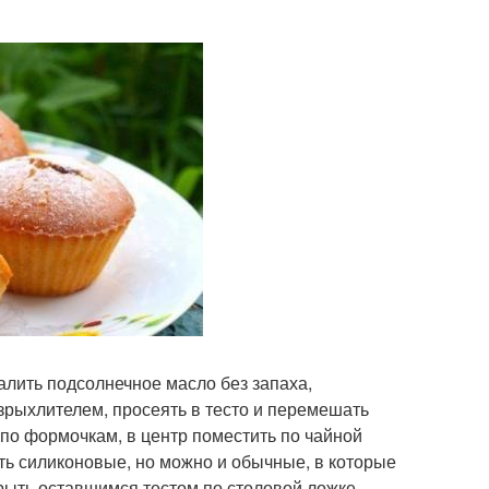
алить подсолнечное масло без запаха,
зрыхлителем, просеять в тесто и перемешать
по формочкам, в центр поместить по чайной
ть силиконовые, но можно и обычные, в которые
рыть оставшимся тестом по столовой ложке