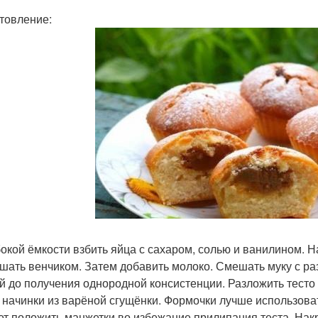
товление:
бокой ёмкости взбить яйца с сахаром, солью и ванилином. Н
шать венчиком. Затем добавить молоко. Смешать муку с ра
й до получения однородной консистенции. Разложить тесто 
 начинки из варёной сгущёнки. Формочки лучше использова
ет положить манжетки во избежание прилипания теста. Нак