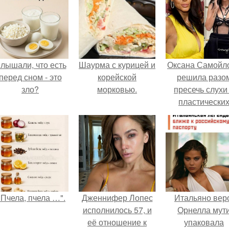
лышали, что есть
Шаурма с курицей и
Оксана Самойл
перед сном - это
корейской
решила разо
зло?
морковью.
пресечь слухи
пластически
операциях и
публично
прояснила
ситуацию.
"Пчела, пчела …".
Дженнифер Лопес
Итальяно вер
исполнилось 57, и
Орнелла мут
её отношение к
упаковала