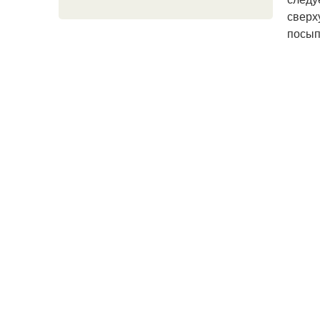
сверх
посып