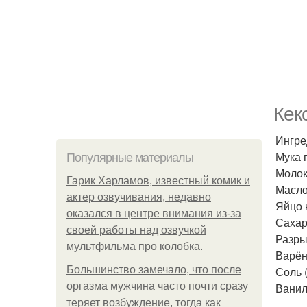
Кек
Ингре
Мука 
Популярные материалы
Молок
Гарик Харламов, известный комик и
Масло
актер озвучивания, недавно
Яйцо к
оказался в центре внимания из-за
Сахар 
своей работы над озвучкой
Разрых
мультфильма про колобка.
Варён
Большинство замечало, что после
Соль 
оргазма мужчина часто почти сразу
Ванил
теряет возбуждение, тогда как