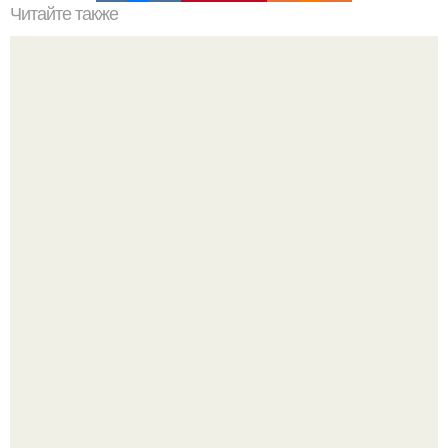
Читайте также
Выбирай упражнения, чтобы прокачать именно твой тип
попы.
Итальяно веро: Орнелла мути упаковала чемоданы и
готовится обзавестись красным паспортом.