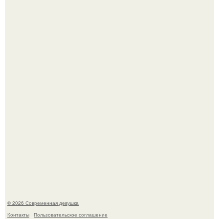
Платье, которое до сих пор вызывает споры спустя годы.
Спустя годы актеры хоррора "Тело Дженнифер" сильно
изменились, пройдя путь от подростковых кумиров до
мировых звезд.
© 2026 Современная девушка
Контакты
Пользовательское соглашение