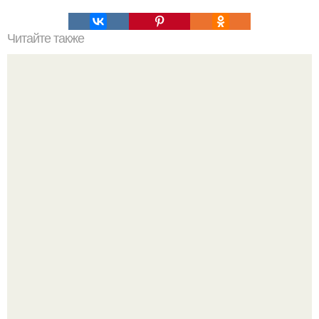
Читайте также
Прекрасный способ молодость сохранить.
Ольга Дроздова поделилась очень личной историей, о