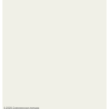
Бывшая актриса для самых взрослых амаранта Хэнк
стала сенатором в Колумбии.
У юли Гаврилиной снова случился конфликт с комиком
Ильей Соболевым.
© 2026 Современная девушка