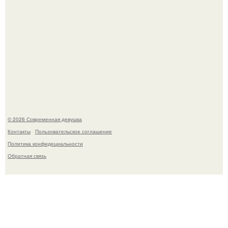
Спустя годы актеры хоррора "Тело Дженнифер" сильно
изменились, пройдя путь от подростковых кумиров до
мировых звезд.
© 2026 Современная девушка
Контакты
Пользовательское соглашение
Политика конфидециальности
Обратная связь