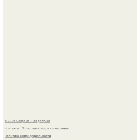
Лишь в том случае, если есть в истории моды идеал, то
это Синди Кроуфорд.
Платье, которое до сих пор вызывает споры спустя годы.
© 2026 Современная девушка
Контакты
Пользовательское соглашение
Политика конфидециальности