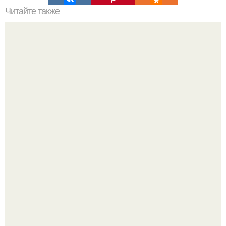
Читайте также
Супер - диета для похудения: минус 15 кг за месяц.
Блогерша после паузы снова вышла на связь и
опубликовала свежую серию кадров из спальни.