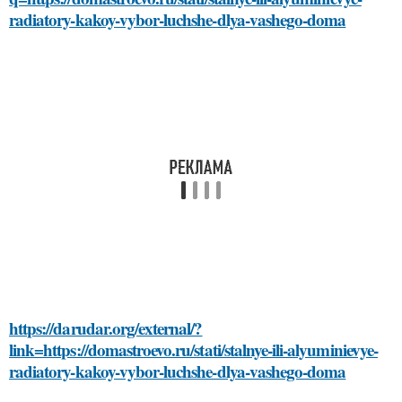
radiatory-kakoy-vybor-luchshe-dlya-vashego-doma
https://darudar.org/external/?
link=https://domastroevo.ru/stati/stalnye-ili-alyuminievye-
radiatory-kakoy-vybor-luchshe-dlya-vashego-doma