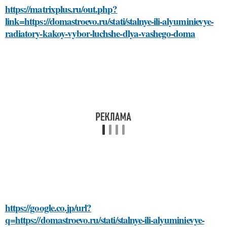
https://matrixplus.ru/out.php?
link=https://domastroevo.ru/stati/stalnye-ili-alyuminievye-
radiatory-kakoy-vybor-luchshe-dlya-vashego-doma
https://google.co.jp/url?
q=https://domastroevo.ru/stati/stalnye-ili-alyuminievye-