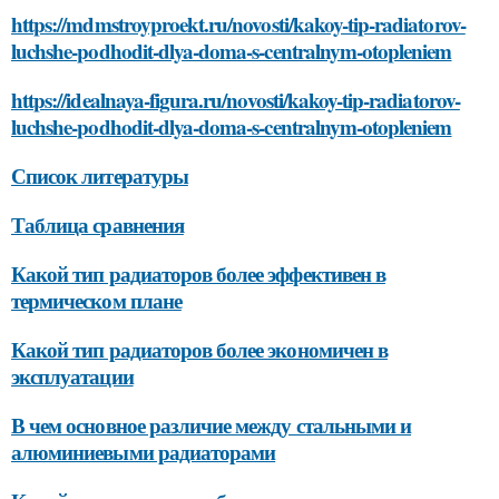
https://mdmstroyproekt.ru/novosti/kakoy-tip-radiatorov-
luchshe-podhodit-dlya-doma-s-centralnym-otopleniem
https://idealnaya-figura.ru/novosti/kakoy-tip-radiatorov-
luchshe-podhodit-dlya-doma-s-centralnym-otopleniem
Список литературы
Таблица сравнения
Какой тип радиаторов более эффективен в
термическом плане
Какой тип радиаторов более экономичен в
эксплуатации
В чем основное различие между стальными и
алюминиевыми радиаторами