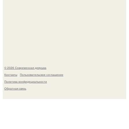
Гарик Харламов, известный комик и актер озвучивания,
недавно оказался в центре внимания из-за своей
работы над озвучкой мультфильма про колобка.
© 2026 Современная девушка
Контакты
Пользовательское соглашение
Политика конфидециальности
Обратная связь