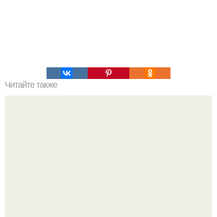
Читайте также
Возвращение к нормальной жизни: как справиться с
пост-пандемическими изменениями