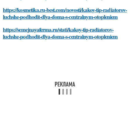
https://kosmetika.ru-best.com/novosti/kakoy-tip-radiatorov-
luchshe-podhodit-dlya-doma-s-centralnym-otopleniem
https://semejnayaferma.ru/stati/kakoy-tip-radiatorov-
luchshe-podhodit-dlya-doma-s-centralnym-otopleniem