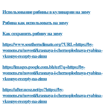
Использование рябины в кулинарии на зиму
Рябина как использовать на зиму
Как сохранить рябину на зиму
https://www.southernclimate.org/?URL=https://by-
womens.ru/novosti/krasnaya-i-chernoplodnaya-ryabina-
vkusnye-recepty-na-zimu
https://images.google.com.bh/url?q=https://by-
womens.ru/novosti/krasnaya-i-chernoplodnaya-ryabina-
vkusnye-recepty-na-zimu
https://after.ucoz.net/go?https://by-
womens.ru/novosti/krasnaya-i-chernoplodnaya-ryabina-
vkusnye-recepty-na-zimu