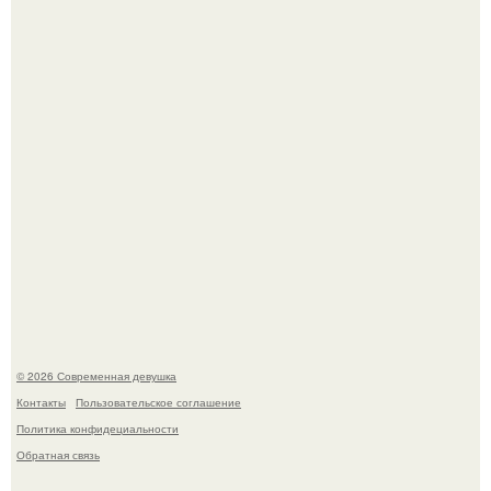
готовится обзавестись красным паспортом.
Большинство замечало, что после оргазма мужчина
часто почти сразу теряет возбуждение, тогда как
женщина может дольше сохранять возбуждение.
© 2026 Современная девушка
Контакты
Пользовательское соглашение
Политика конфидециальности
Обратная связь