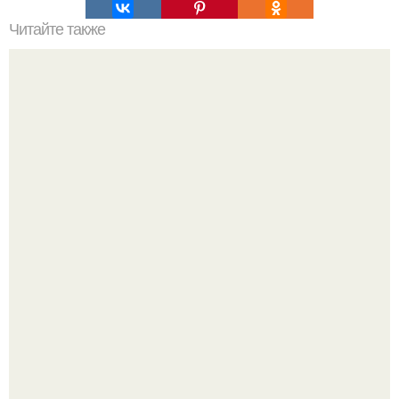
Читайте также
Что такое низкоуглеводная диета
Слышали, что есть перед сном - это зло?