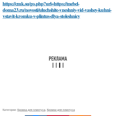
https://cmk.su/go.php?url=https://mebel-
doma23.ru/novosti/uluchshite-vneshniy-vid-vashey-kuhni-
vstavit-kromku-v-plintus-dlya-stoleshnicy
Категории:
Кромка для плинтуса
,
Кромки для плинтуса