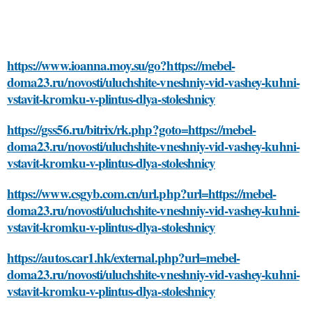
https://www.ioanna.moy.su/go?https://mebel-
doma23.ru/novosti/uluchshite-vneshniy-vid-vashey-kuhni-
vstavit-kromku-v-plintus-dlya-stoleshnicy
https://gss56.ru/bitrix/rk.php?goto=https://mebel-
doma23.ru/novosti/uluchshite-vneshniy-vid-vashey-kuhni-
vstavit-kromku-v-plintus-dlya-stoleshnicy
https://www.csgyb.com.cn/url.php?url=https://mebel-
doma23.ru/novosti/uluchshite-vneshniy-vid-vashey-kuhni-
vstavit-kromku-v-plintus-dlya-stoleshnicy
https://autos.car1.hk/external.php?url=mebel-
doma23.ru/novosti/uluchshite-vneshniy-vid-vashey-kuhni-
vstavit-kromku-v-plintus-dlya-stoleshnicy