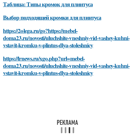
Таблица: Типы кромок для плинтуса
Выбор подходящей кромки для плинтуса
https://2olega.ru/go?https://mebel-
doma23.ru/novosti/uluchshite-vneshniy-vid-vashey-kuhni-
vstavit-kromku-v-plintus-dlya-stoleshnicy
https://lrnews.ru/xgo.php?url=mebel-
doma23.ru/novosti/uluchshite-vneshniy-vid-vashey-kuhni-
vstavit-kromku-v-plintus-dlya-stoleshnicy