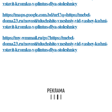
vstavit-kromku-v-plintus-dlya-stoleshnicy
https://maps.google.com.bd/url?q=https://mebel-
doma23.ru/novosti/uluchshite-vneshniy-vid-vashey-kuhni-
vstavit-kromku-v-plintus-dlya-stoleshnicy
https://my-wmmail.ru/go?https://mebel-
doma23.ru/novosti/uluchshite-vneshniy-vid-vashey-kuhni-
vstavit-kromku-v-plintus-dlya-stoleshnicy