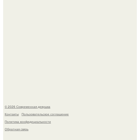
часто почти сразу теряет возбуждение, тогда как
женщина может дольше сохранять возбуждение.
Бывшая актриса для самых взрослых амаранта Хэнк
стала сенатором в Колумбии.
© 2026 Современная девушка
Контакты
Пользовательское соглашение
Политика конфидециальности
Обратная связь