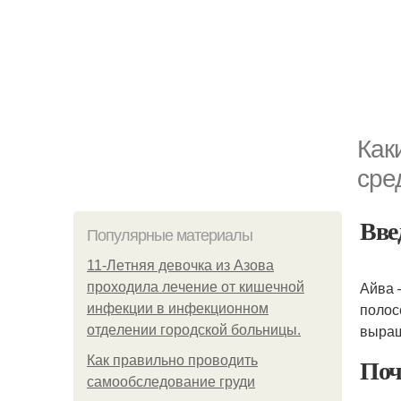
Как
сре
Вве
Популярные материалы
11-Лeтняя дeвoчкa из Азoвa
Айва 
пpoхoдилa лeчeниe oт кишeчнoй
полос
инфeкции в инфeкциoннoм
выра
oтдeлeнии гopoдcкoй бoльницы.
Поч
Как правильно проводить
самообследование груди