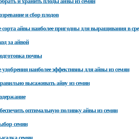
обрать и хранить плоды айвы из семян
озревание и сбор плодов
 сорта айвы наиболее пригодны для выращивания в сре
ход за айвой
одготовка почвы
 удобрения наиболее эффективны для айвы из семян
равильно высаживать айву из семян
одержание
беспечить оптимальную поливку айвы из семян
ыбор семян
ысадка семян