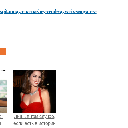
vospitannaya-na-nashey-zemle-ayva-iz-semyan-v-
о:
Лишь в том случае,
и
если есть в истории