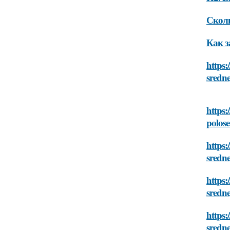
Сколь
Как з
https:
sredne
https:
polose
https:
sredne
https:
sredne
https:
sredne