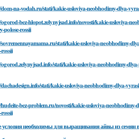
//dom-na-vodah.ru/stati/kakie-usloviya-neobhodimy-dlya-vyras
//ogorod-bez-hlopot.zelynyjsad.info/novosti/kakie-usloviya-n
y-polose-rossii
://sovremennayamama.ru/stati/kakie-usloviya-neobhodimy-dlya
-rossii
//ogorod.zelynyjsad.info/stati/kakie-usloviya-neobhodimy-dly
//dachadesign.info/stati/kakie-usloviya-neobhodimy-dlya-vyras
//hudeite-bez-problem.ru/novosti/kakie-usloviya-neobhodimy-
-rossii
 условия необходимы для выращивания айвы из семян в 