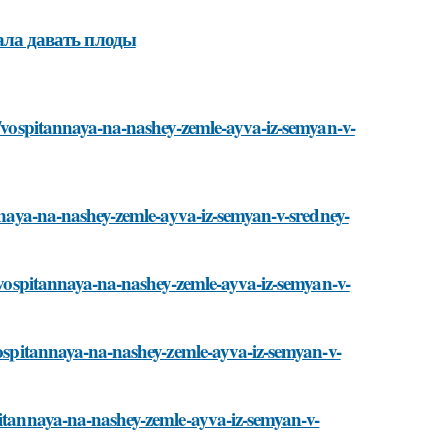
чала давать плоды
ti/vospitannaya-na-nashey-zemle-ayva-iz-semyan-v-
annaya-na-nashey-zemle-ayva-iz-semyan-v-sredney-
i/vospitannaya-na-nashey-zemle-ayva-iz-semyan-v-
/vospitannaya-na-nashey-zemle-ayva-iz-semyan-v-
pitannaya-na-nashey-zemle-ayva-iz-semyan-v-