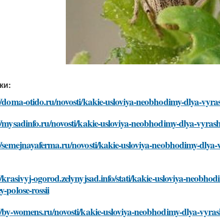
ки:
//doma-otido.ru/novosti/kakie-usloviya-neobhodimy-dlya-vyras
//mysadinfo.ru/novosti/kakie-usloviya-neobhodimy-dlya-vyrash
//semejnayaferma.ru/novosti/kakie-usloviya-neobhodimy-dlya-
//krasivyj-ogorod.zelynyjsad.info/stati/kakie-usloviya-neobho
y-polose-rossii
//by-womens.ru/novosti/kakie-usloviya-neobhodimy-dlya-vyrash