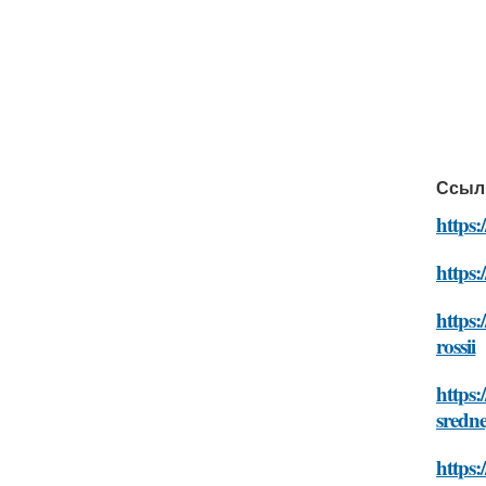
Ссыл
https:
https:
https:
rossii
https:
sredne
https: