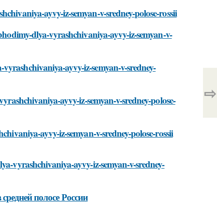
hchivaniya-ayvy-iz-semyan-v-sredney-polose-rossii
eobhodimy-dlya-vyrashchivaniya-ayvy-iz-semyan-v-
-vyrashchivaniya-ayvy-iz-semyan-v-sredney-
⇨
a-vyrashchivaniya-ayvy-iz-semyan-v-sredney-polose-
hchivaniya-ayvy-iz-semyan-v-sredney-polose-rossii
dlya-vyrashchivaniya-ayvy-iz-semyan-v-sredney-
средней полосе России