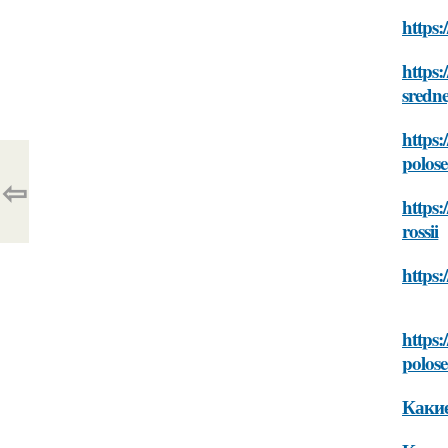
https:
https:
sredne
https
polose
⇦
https:
rossii
https:
https:
polose
Какие