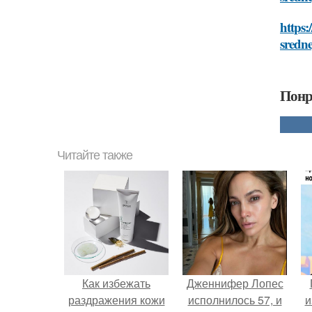
https:
sredne
Понр
Читайте также
Как избежать
Дженнифер Лопес
раздражения кожи
исполнилось 57, и
и