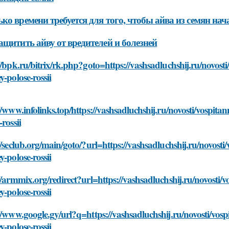
ко времени требуется для того, чтобы айва из семян на
ащитить айву от вредителей и болезней
//bpk.ru/bitrix/rk.php?goto=https://vashsadluchshij.ru/novos
y-polose-rossii
//www.infolinks.top/https://vashsadluchshij.ru/novosti/vospit
-rossii
//seclub.org/main/goto/?url=https://vashsadluchshij.ru/novost
y-polose-rossii
//armmix.org/redirect?url=https://vashsadluchshij.ru/novosti
y-polose-rossii
//www.google.gy/url?q=https://vashsadluchshij.ru/novosti/vos
y-polose-rossii