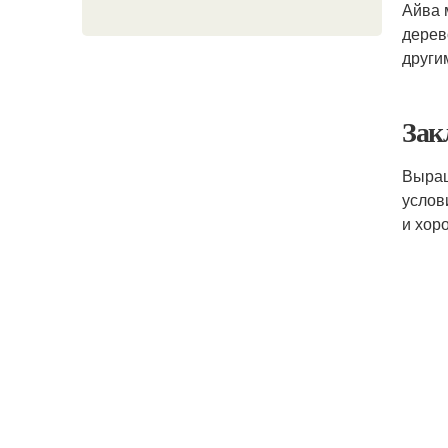
Айва 
дерев
други
Зак
Выра
услов
и хор