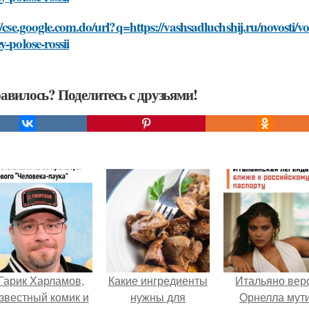
//cse.google.com.do/url?q=https://vashsadluchshij.ru/novosti/
y-polose-rossii
авилось? Поделитесь с друзьями!
Гарик Харламов,
Какие ингредиенты
Итальяно вер
звестный комик и
нужны для
Орнелла мут