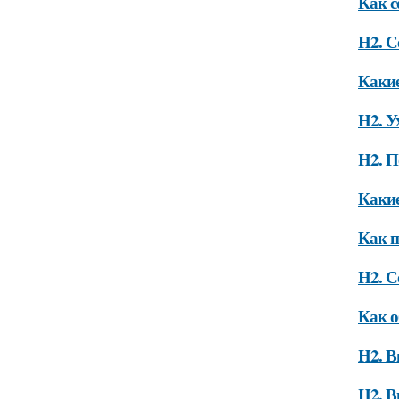
Как с
H2. С
Какие
H2. У
H2. П
Какие
Как п
H2. С
Как о
H2. В
H2. В