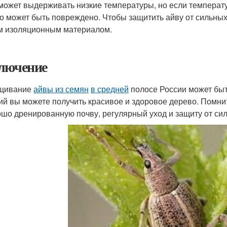
может выдерживать низкие температуры, но если температу
о может быть повреждено. Чтобы защитить айву от сильных
м изоляционным материалом.
лючение
щивание
айвы из семян
в средней
полосе России может быт
ий вы можете получить красивое и здоровое дерево. Помни
ошо дренированную почву, регулярный уход и защиту от си