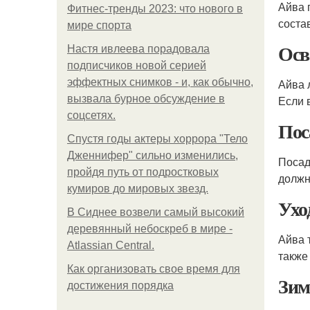
Айва 
Фитнес-тренды 2023: что нового в
соста
мире спорта
Осв
Настя ивлеева порадовала
подписчиков новой серией
эффектных снимков - и, как обычно,
Айва 
вызвала бурное обсуждение в
Если 
соцсетях.
Пос
Спустя годы актеры хоррора "Тело
Дженнифер" сильно изменились,
Поса
пройдя путь от подростковых
должн
кумиров до мировых звезд.
Ухо
В Сиднее возвели самый высокий
деревянный небоскреб в мире -
Айва 
Atlassian Central.
также
Как организовать свое время для
Зим
достижения порядка