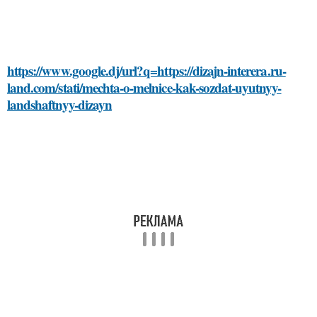
https://www.google.dj/url?q=https://dizajn-interera.ru-
land.com/stati/mechta-o-melnice-kak-sozdat-uyutnyy-
landshaftnyy-dizayn