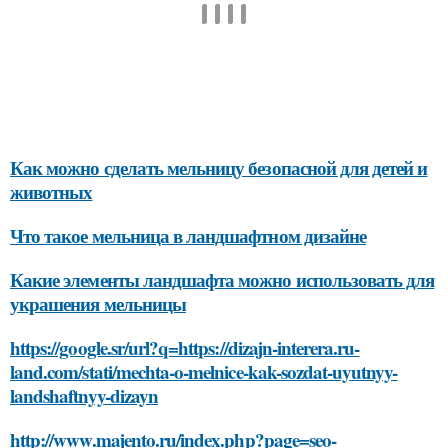
Как можно сделать мельницу безопасной для детей и
животных
Что такое мельница в ландшафтном дизайне
Какие элементы ландшафта можно использовать для
украшения мельницы
https://google.sr/url?q=https://dizajn-interera.ru-
land.com/stati/mechta-o-melnice-kak-sozdat-uyutnyy-
landshaftnyy-dizayn
http://www.majento.ru/index.php?page=seo-