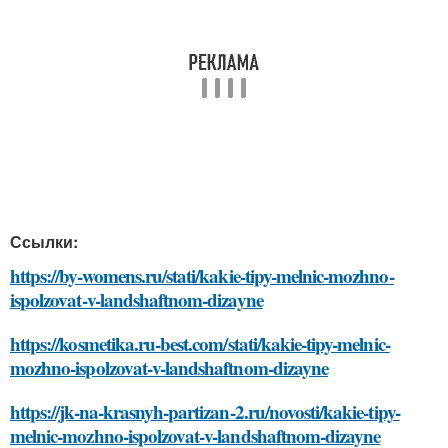
Ссылки:
https://by-womens.ru/stati/kakie-tipy-melnic-mozhno-
ispolzovat-v-landshaftnom-dizayne
https://kosmetika.ru-best.com/stati/kakie-tipy-melnic-
mozhno-ispolzovat-v-landshaftnom-dizayne
https://jk-na-krasnyh-partizan-2.ru/novosti/kakie-tipy-
melnic-mozhno-ispolzovat-v-landshaftnom-dizayne