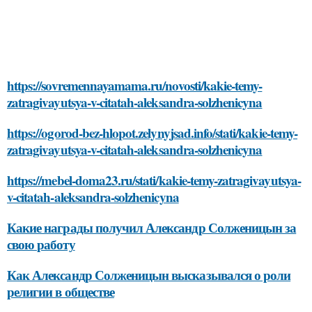
https://sovremennayamama.ru/novosti/kakie-temy-
zatragivayutsya-v-citatah-aleksandra-solzhenicyna
https://ogorod-bez-hlopot.zelynyjsad.info/stati/kakie-temy-
zatragivayutsya-v-citatah-aleksandra-solzhenicyna
https://mebel-doma23.ru/stati/kakie-temy-zatragivayutsya-
v-citatah-aleksandra-solzhenicyna
Какие награды получил Александр Солженицын за
свою работу
Как Александр Солженицын высказывался о роли
религии в обществе