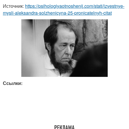
Источник:
https://psihologiyaotnoshenij.com/stati/izvestnye-
mysli-aleksandra-solzhenicyna-25-pronicatelnyh-citat
Ссылки: