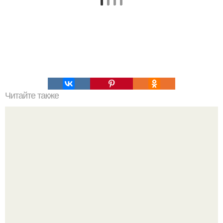
Читайте также
Мастерство крабиков: простой способ заколоть волосы в
2024 году