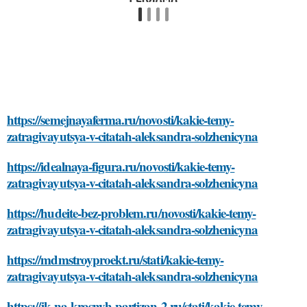
https://semejnayaferma.ru/novosti/kakie-temy-
zatragivayutsya-v-citatah-aleksandra-solzhenicyna
https://idealnaya-figura.ru/novosti/kakie-temy-
zatragivayutsya-v-citatah-aleksandra-solzhenicyna
https://hudeite-bez-problem.ru/novosti/kakie-temy-
zatragivayutsya-v-citatah-aleksandra-solzhenicyna
https://mdmstroyproekt.ru/stati/kakie-temy-
zatragivayutsya-v-citatah-aleksandra-solzhenicyna
https://jk-na-krasnyh-partizan-2.ru/stati/kakie-temy-