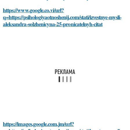
https://www.google.co.vi/url?
q=https://psihologiyaotnoshenij.com/stati/izvestnye-mysli-
aleksandra-solzhenicyna-25-pronicatelnyh-citat
https://images.google.com.jm/url?