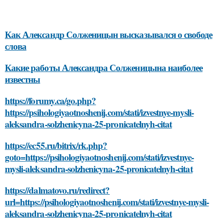
Как Александр Солженицын высказывался о свободе
слова
Какие работы Александра Солженицына наиболее
известны
https://forumy.ca/go.php?
https://psihologiyaotnoshenij.com/stati/izvestnye-mysli-
aleksandra-solzhenicyna-25-pronicatelnyh-citat
https://ec55.ru/bitrix/rk.php?
goto=https://psihologiyaotnoshenij.com/stati/izvestnye-
mysli-aleksandra-solzhenicyna-25-pronicatelnyh-citat
https://dalmatovo.ru/redirect?
url=https://psihologiyaotnoshenij.com/stati/izvestnye-mysli-
aleksandra-solzhenicyna-25-pronicatelnyh-citat