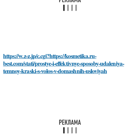
https://w.z-z.jp/c.cgi?https://kosmetika.ru-
best.com/stati/prostye-i-effektivnye-sposoby-udaleniya-
temnoy-kraski-s-volos-v-domashnih-usloviyah