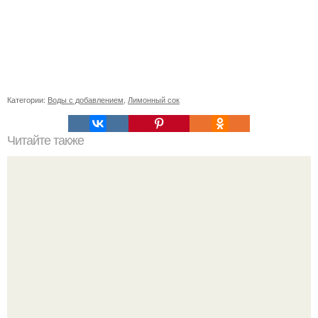
Категории:
Воды с добавлением
,
Лимонный сок
Читайте также
Простые и эффектные способы укладки длинных волос