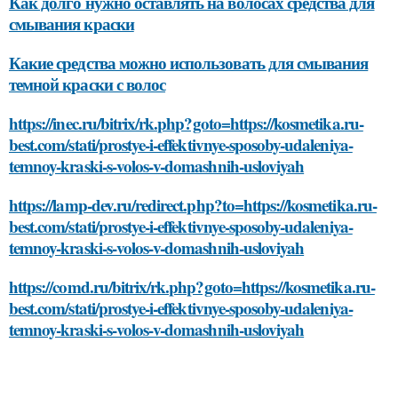
Как долго нужно оставлять на волосах средства для
смывания краски
Какие средства можно использовать для смывания
темной краски с волос
https://inec.ru/bitrix/rk.php?goto=https://kosmetika.ru-
best.com/stati/prostye-i-effektivnye-sposoby-udaleniya-
temnoy-kraski-s-volos-v-domashnih-usloviyah
https://lamp-dev.ru/redirect.php?to=https://kosmetika.ru-
best.com/stati/prostye-i-effektivnye-sposoby-udaleniya-
temnoy-kraski-s-volos-v-domashnih-usloviyah
https://comd.ru/bitrix/rk.php?goto=https://kosmetika.ru-
best.com/stati/prostye-i-effektivnye-sposoby-udaleniya-
temnoy-kraski-s-volos-v-domashnih-usloviyah