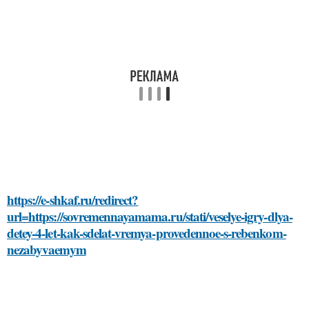
https://e-shkaf.ru/redirect?
url=https://sovremennayamama.ru/stati/veselye-igry-dlya-
detey-4-let-kak-sdelat-vremya-provedennoe-s-rebenkom-
nezabyvaemym