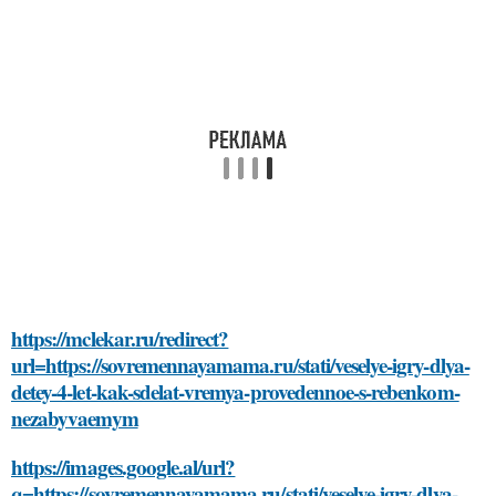
https://mclekar.ru/redirect?
url=https://sovremennayamama.ru/stati/veselye-igry-dlya-
detey-4-let-kak-sdelat-vremya-provedennoe-s-rebenkom-
nezabyvaemym
https://images.google.al/url?
q=https://sovremennayamama.ru/stati/veselye-igry-dlya-