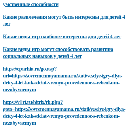
умственные способности
Какие развлечения могут быть интересны для детей 4
лет
Какие виды игр наиболее интересны для детей 4 лет
Какие виды игр могут способствовать развитию
социальных навыков у детей 4 лет
https://eparhia.ru/go.asp?
url=https://sovremennayamama.ru/stati/veselye-igry-dlya-
detey-4-let-kak-sdelat-vremya-provedennoe-s-rebenkom-
nezabyvaemym
https://v1rt.ru/bitrix/rk.php?
goto=https://sovremennayamama.ru/stati/veselye-igry-dlya-
detey-4-let-kak-sdelat-vremya-provedennoe-s-rebenkom-
nezabyvaemym