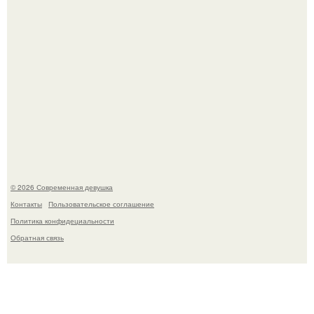
У юли Гаврилиной снова случился конфликт с комиком
Ильей Соболевым.
© 2026 Современная девушка
Контакты
Пользовательское соглашение
Политика конфидециальности
Обратная связь