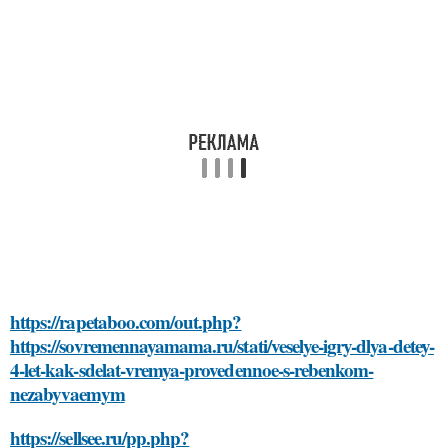
https://rapetaboo.com/out.php?
https://sovremennayamama.ru/stati/veselye-igry-dlya-detey-
4-let-kak-sdelat-vremya-provedennoe-s-rebenkom-
nezabyvaemym
https://sellsee.ru/pp.php?