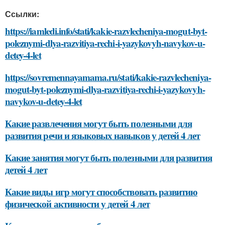
Ссылки:
https://iamledi.info/stati/kakie-razvlecheniya-mogut-byt-
poleznymi-dlya-razvitiya-rechi-i-yazykovyh-navykov-u-
detey-4-let
https://sovremennayamama.ru/stati/kakie-razvlecheniya-
mogut-byt-poleznymi-dlya-razvitiya-rechi-i-yazykovyh-
navykov-u-detey-4-let
Какие развлечения могут быть полезными для
развития речи и языковых навыков у детей 4 лет
Какие занятия могут быть полезными для развития
детей 4 лет
Какие виды игр могут способствовать развитию
физической активности у детей 4 лет