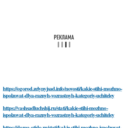
https://ogorod.zelynyjsad.info/novosti/kakie-stihi-mozhno-
ispolzovat-dlya-raznyh-vozrastnyh-kategoriy-uchiteley
https://vashsadluchshij.ru/stati/kakie-stihi-mozhno-
ispolzovat-dlya-raznyh-vozrastnyh-kategoriy-uchiteley
https://doma-otido.ru/stati/kakie-stihi-mozhno-ispolzovat-