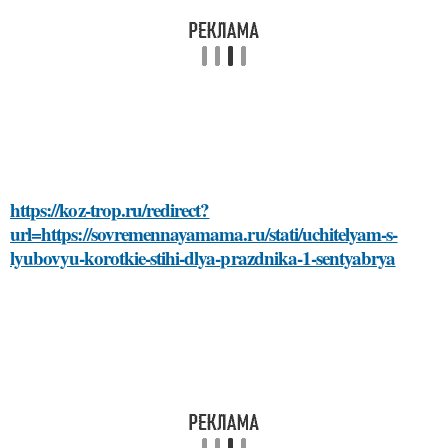
https://koz-trop.ru/redirect?
url=https://sovremennayamama.ru/stati/uchitelyam-s-
lyubovyu-korotkie-stihi-dlya-prazdnika-1-sentyabrya