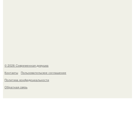
У юли Гаврилиной снова случился конфликт с комиком
Ильей Соболевым.
© 2026 Современная девушка
Контакты
Пользовательское соглашение
Политика конфидециальности
Обратная связь