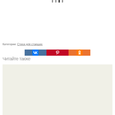
Категории:
Стихи для старших
Читайте также
Откройте для себя новые возможности: как красиво
собрать короткие волосы