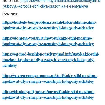
Источник:
https://sovremennayamama.ru/stati/uchitelyam-s-
lyubovyu-korotkie-stihi-dlya-prazdnika-1-sentyabrya
Ссылки:
https://hudeite-bez-problem.ru/stati/kakie-stihi-mozhno-
ispolzovat-dlya-raznyh-vozrastnyh-kategoriy-uchiteley
https://dom-na-vodah.ru/novosti/kakie-stihi-mozhno-
ispolzovat-dlya-raznyh-vozrastnyh-kategoriy-uchiteley
https://ogorod-bez-hlopot.zelynyjsad.info/stati/kakie-stihi-
mozhno-ispolzovat-dlya-raznyh-vozrastnyh-kategoriy-
uchiteley
https://sovremennayamama.ru/stati/kakie-stihi-mozhno-
ispolzovat-dlya-raznyh-vozrastnyh-kategoriy-uchiteley
https://idealnaya-figura.ru/novosti/kakie-stihi-mozhno-
ispolzovat-dlya-raznyh-vozrastnyh-kategoriy-uchiteley