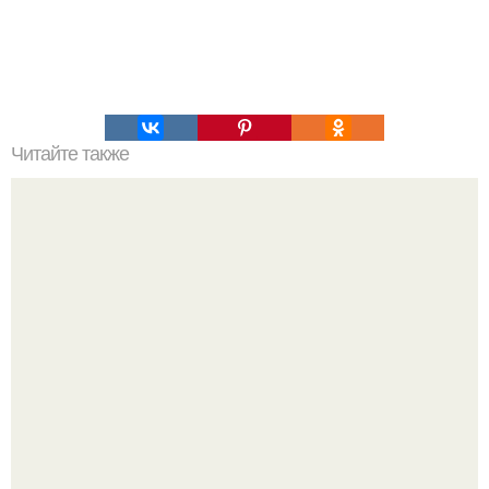
Читайте также
Какие риски и побочные эффекты могут возникнуть
после александритового лазера
Ольга Дроздова поделилась очень личной историей, о