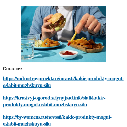
Ссылки:
https://mdmstroyproekt.ru/novosti/kakie-produkty-mogut-
oslabit-muzhskuyu-silu
https://krasivyj-ogorod.zelynyjsad.info/stati/kakie-
produkty-mogut-oslabit-muzhskuyu-silu
https://by-womens.ru/novosti/kakie-produkty-mogut-
oslabit-muzhskuyu-silu