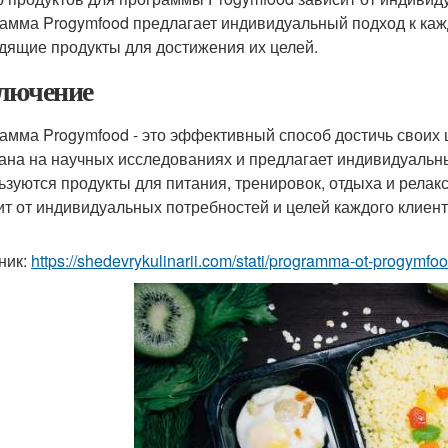
амма Progymfood предлагает индивидуальный подход к каж
дящие продукты для достижения их целей.
лючение
амма Progymfood - это эффективный способ достичь своих 
ана на научных исследованиях и предлагает индивидуальны
ьзуются продукты для питания, тренировок, отдыха и релак
ит от индивидуальных потребностей и целей каждого клиент
ник:
https://shedevrykulinarii.com/stati/programma-ot-progymfo