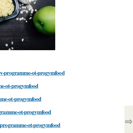
sya-v-programme-ot-progymfood
mme-ot-progymfood
ramme-ot-progymfood
programme-ot-progymfood
⇨
a-v-programme-ot-progymfood