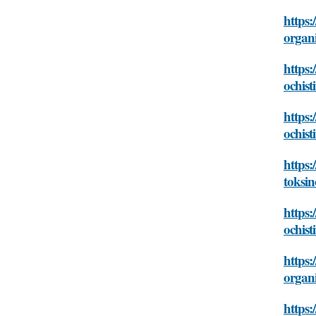
https:
organ
https:
ochist
https:
ochist
https:
toksi
https:
ochist
https:
organ
https