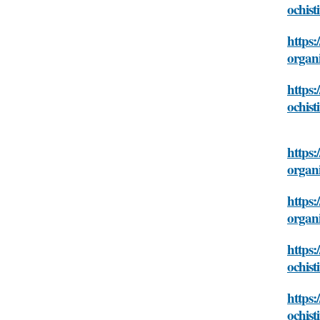
ochist
https:
organ
https:
ochist
https:
organ
https:
organ
https:
ochist
https:
ochist