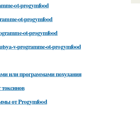
gramme-ot-progymfood
programme-ot-progymfood
-programme-ot-progymfood
zuyutsya-v-programme-ot-progymfood
тами или программами похудания
т токсинов
ммы от Progymfood