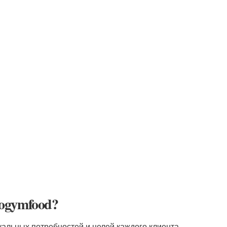
ogymfood?
альных потребностей и целей каждого клиента.