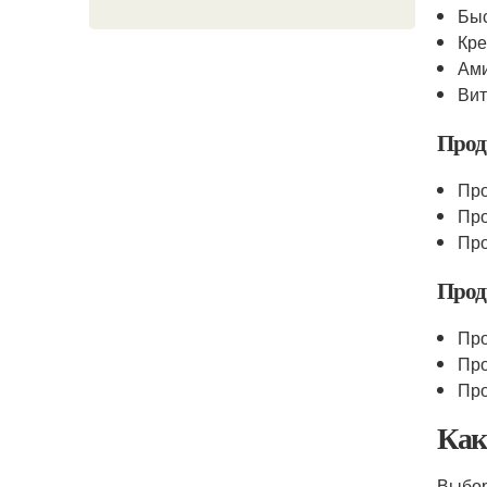
Быс
Кре
Ам
Ви
Прод
Про
Про
Про
Прод
Про
Про
Про
Как
Выбор