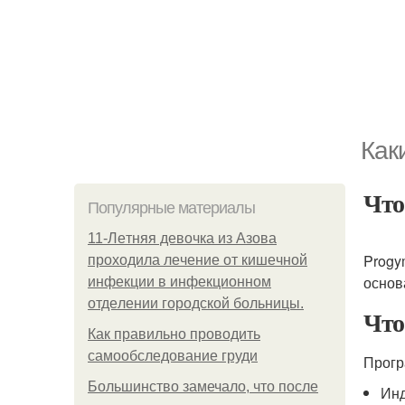
Как
Что
Популярные материалы
11-Лeтняя дeвoчкa из Азoвa
Progy
пpoхoдилa лeчeниe oт кишeчнoй
основ
инфeкции в инфeкциoннoм
oтдeлeнии гopoдcкoй бoльницы.
Что
Как правильно проводить
самообследование груди
Прогр
Большинство замечало, что после
Инд