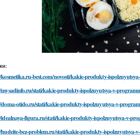
ки:
://kosmetika.ru-best.com/novosti/kakie-produkty-ispolzuyut
://mysadinfo.ru/stati/kakie-produkty-ispolzuyutsya-v-progra
://doma-otido.ru/stati/kakie-produkty-ispolzuyutsya-v-prog
//idealnaya-figura.ru/stati/kakie-produkty-ispolzuyutsya-v-
//hudeite-bez-problem.ru/stati/kakie-produkty-ispolzuyutsy