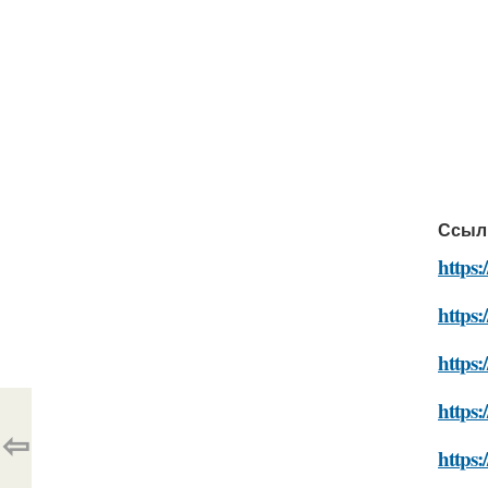
Ссыл
https
https
https
https:
⇦
https: