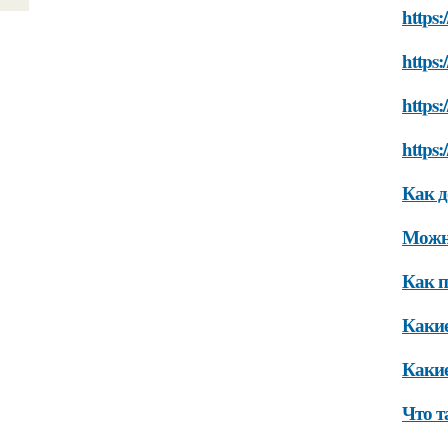
https
https:
https
https
Как д
Можно
Как п
Какие
Какие
Что т