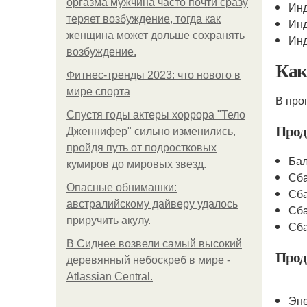
оргазма мужчина часто почти сразу
Инд
теряет возбуждение, тогда как
Инд
женщина может дольше сохранять
Инд
возбуждение.
Как
Фитнес-тренды 2023: что нового в
мире спорта
В про
Спустя годы актеры хоррора "Тело
Прод
Дженнифер" сильно изменились,
пройдя путь от подростковых
Ба
кумиров до мировых звезд.
Сба
Опасные обнимашки:
Сба
австралийскому дайверу удалось
Сба
приручить акулу.
Сба
В Сиднее возвели самый высокий
Прод
деревянный небоскреб в мире -
Atlassian Central.
Эне