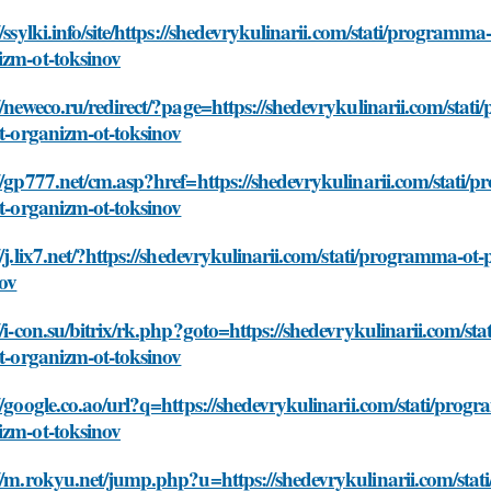
//ssylki.info/site/https://shedevrykulinarii.com/stati/programm
izm-ot-toksinov
//neweco.ru/redirect/?page=https://shedevrykulinarii.com/st
it-organizm-ot-toksinov
//gp777.net/cm.asp?href=https://shedevrykulinarii.com/stati
it-organizm-ot-toksinov
//j.lix7.net/?https://shedevrykulinarii.com/stati/programma-o
nov
//i-con.su/bitrix/rk.php?goto=https://shedevrykulinarii.com/
it-organizm-ot-toksinov
//google.co.ao/url?q=https://shedevrykulinarii.com/stati/pro
izm-ot-toksinov
://m.rokyu.net/jump.php?u=https://shedevrykulinarii.com/st