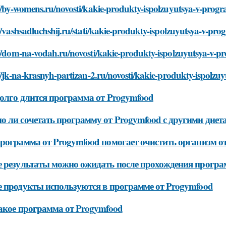
://by-womens.ru/novosti/kakie-produkty-ispolzuyutsya-v-pro
//vashsadluchshij.ru/stati/kakie-produkty-ispolzuyutsya-v-
://dom-na-vodah.ru/novosti/kakie-produkty-ispolzuyutsya-v
://jk-na-krasnyh-partizan-2.ru/novosti/kakie-produkty-ispol
олго длится программа от Progymfood
 ли сочетать программу от Progymfood с другими дие
рограмма от Progymfood помогает очистить организм о
 результаты можно ожидать после прохождения програ
 продукты используются в программе от Progymfood
акое программа от Progymfood