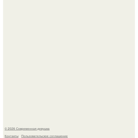
Рацион 1400 калорий.
Спустя годы актеры хоррора "Тело Дженнифер" сильно
изменились, пройдя путь от подростковых кумиров до
мировых звезд.
© 2026 Современная девушка
Контакты
Пользовательское соглашение