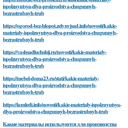
ispolzuyutsya-dlya-proizvodstva-chugunnyh-
bezrastrubnyh-trub
https://ogorod-bez-hlopot.zelynyjsad.info/novosti/kakie-
materialy-ispolzuyutsya-dlya-proizvodstva-chugunnyh-
bezrastrubnyh-trub
https://vashsadluchshij.ru/novosti/kakie-materialy-
ispolzuyutsya-dlya-proizvodstva-chugunnyh-
bezrastrubnyh-trub
https://mebel-doma23.ru/stati/kakie-materialy-
ispolzuyutsya-dlya-proizvodstva-chugunnyh-
bezrastrubnyh-trub
https://iamledi.info/novosti/kakie-materialy-ispolzuyutsya-
dlya-proizvodstva-chugunnyh-bezrastrubnyh-trub
Какие материалы используются для производства