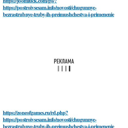
https://joomluck.com/go/?
https://postroivsesam.info/novosti/chugunnye-
bezrastrubnye-truby-ih-preimushchestva-i-primenenie
https://zoneofgames.ru/rd.php?
https://postroivsesam.info/novosti/chugunnye-
bezrastrubnye-truby-ih-preimushchestva-i-primenenie