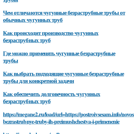
Чем отличаются чугунные безраструбные трубы от
обычных чугунных труб
Как происходит производство чугунных
безраструбных труб
Где можно применять чугунные безраструбные
трубы
Как выбрать подходящие чугунные безраструбные
трубы для конкретной задачи
Как обеспечить долговечность чугунных
безраструбных труб
https://megane2.ru/load/url=https://postroivsesam.info/novo
bezrastrubnye-truby-ih-preimushchestva-i-primenenie