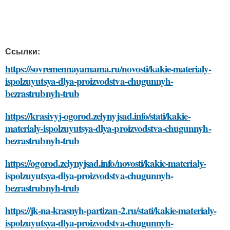
Ссылки:
https://sovremennayamama.ru/novosti/kakie-materialy-
ispolzuyutsya-dlya-proizvodstva-chugunnyh-
bezrastrubnyh-trub
https://krasivyj-ogorod.zelynyjsad.info/stati/kakie-
materialy-ispolzuyutsya-dlya-proizvodstva-chugunnyh-
bezrastrubnyh-trub
https://ogorod.zelynyjsad.info/novosti/kakie-materialy-
ispolzuyutsya-dlya-proizvodstva-chugunnyh-
bezrastrubnyh-trub
https://jk-na-krasnyh-partizan-2.ru/stati/kakie-materialy-
ispolzuyutsya-dlya-proizvodstva-chugunnyh-