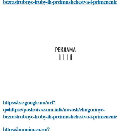
bezrastrubnye-truby-ih-preimushchestva-i-primenenie
https://cse.google.nu/url?
q=https://postroivsesam.info/novosti/chugunnye-
bezrastrubnye-truby-ih-preimushchestva-i-primenenie
https://anonim.co.ro/?