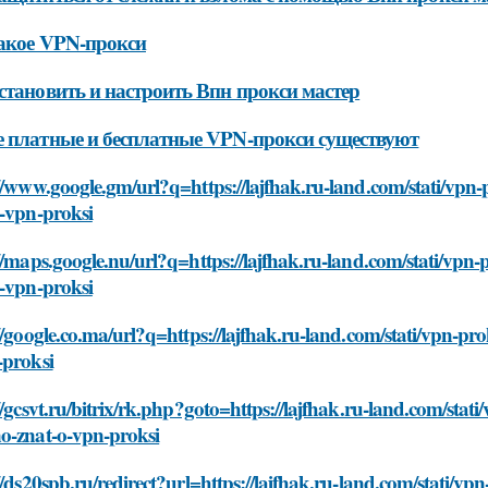
акое VPN-прокси
становить и настроить Впн прокси мастер
 платные и бесплатные VPN-прокси существуют
//www.google.gm/url?q=https://lajfhak.ru-land.com/stati/vpn
o-vpn-proksi
//maps.google.nu/url?q=https://lajfhak.ru-land.com/stati/vpn
o-vpn-proksi
//google.co.ma/url?q=https://lajfhak.ru-land.com/stati/vpn-p
-proksi
//gcsvt.ru/bitrix/rk.php?goto=https://lajfhak.ru-land.com/stat
o-znat-o-vpn-proksi
//ds20spb.ru/redirect?url=https://lajfhak.ru-land.com/stati/v