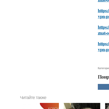
https:
vpn-p
https:
znat-
https:
vpn-p
Категори
Понр
Читайте также