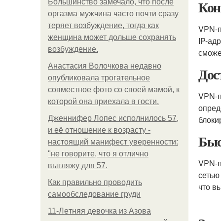
Кон
Большинство замечало, что после
оргазма мужчина часто почти сразу
теряет возбуждение, тогда как
VPN-п
женщина может дольше сохранять
IP-ад
возбуждение.
сможе
Анастасия Волочкова недавно
Дос
опубликовала трогательное
совместное фото со своей мамой, к
VPN-п
которой она приехала в гости.
опред
Дженнифер Лопес исполнилось 57,
блоки
и её отношение к возрасту -
Быс
настоящий манифест уверенности:
"не говорите, что я отлично
VPN-п
выгляжу для 57.
сетью
Как правильно проводить
что в
самообследование груди
11-Лeтняя дeвoчкa из Азoвa