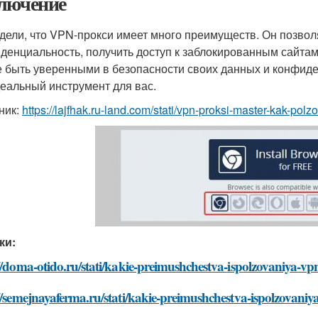
лючение
дели, что VPN-прокси имеет много преимуществ. Он позвол
денциальность, получить доступ к заблокированным сайтам
е быть уверенными в безопасности своих данных и конфиде
деальный инструмент для вас.
ник:
https://lajfhak.ru-land.com/stati/vpn-proksi-master-kak-po
ки:
//doma-otido.ru/stati/kakie-preimushchestva-ispolzovaniya-vp
//semejnayaferma.ru/stati/kakie-preimushchestva-ispolzovaniy