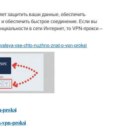
яет защитить ваши данные, обеспечить
 и обеспечить быстрое соединение. Если вы
нциальности в сети Интернет, то VPN-прокси –
lzovatsya-vse-chto-nuzhno-znat-o-vpn-proksi
n-proksi
a-vpn-proksi