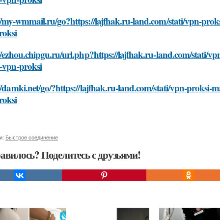
//my-wmmail.ru/go?https://lajfhak.ru-land.com/stati/vpn-prok
roksi
//ezhou.chipgu.ru/url.php?https://lajfhak.ru-land.com/stati/
o-vpn-proksi
//damki.net/go/?https://lajfhak.ru-land.com/stati/vpn-proksi-
roksi
и:
Быстрое соединение
авилось? Поделитесь с друзьями!