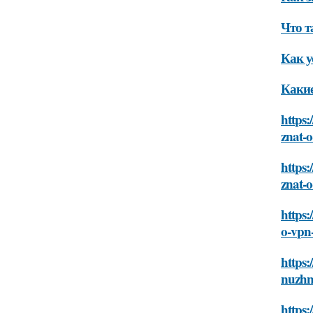
Что т
Как у
Какие
https:
znat-
https:
znat-
https:
o-vpn
https:
nuzhn
https: