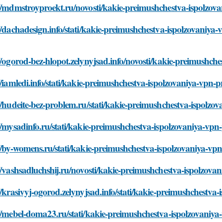
//mdmstroyproekt.ru/novosti/kakie-preimushchestva-ispolzov
//dachadesign.info/stati/kakie-preimushchestva-ispolzovaniya-
//ogorod-bez-hlopot.zelynyjsad.info/novosti/kakie-preimushch
//iamledi.info/stati/kakie-preimushchestva-ispolzovaniya-vpn-p
//hudeite-bez-problem.ru/stati/kakie-preimushchestva-ispolzo
//mysadinfo.ru/stati/kakie-preimushchestva-ispolzovaniya-vpn
//by-womens.ru/stati/kakie-preimushchestva-ispolzovaniya-vpn
//vashsadluchshij.ru/novosti/kakie-preimushchestva-ispolzova
//krasivyj-ogorod.zelynyjsad.info/stati/kakie-preimushchestva
//mebel-doma23.ru/stati/kakie-preimushchestva-ispolzovaniya