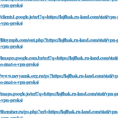
o-vpn-proksi
//clients1.google.je/url?q=https://lajfhak.ru-land.com/stati/v
o-vpn-proksi
//lilnymph.com/out.php?https://lajfhak.ru-land.com/stati/vpn
o-vpn-proksi
//images.google.com.bz/url?q=https://lajfhak.ru-land.com/stat
o-znat-o-vpn-proksi
//www.nevyansk.org.ru/go?https://lajfhak.ru-land.com/stati/v
o-znat-o-vpn-proksi
//maps.google.jo/url?q=https://lajfhak.ru-land.com/stati/vpn
o-vpn-proksi
//themixer.ru/go.php?url=https://lajfhak.ru-land.com/stati/v
o-vpn-proksi