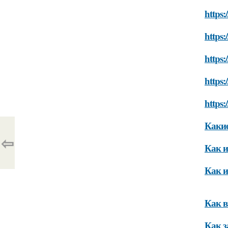
https:
https:
https:
https:
https:
Какие
⇦
Как и
Как и
Как в
Как з