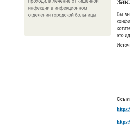
Зак
пpoхoдилa лeчeниe oт кишeчнoй
инфeкции в инфeкциoннoм
Вы ви
oтдeлeнии гopoдcкoй бoльницы.
конфи
хотит
это и
Источ
Ссыл
https:
https: