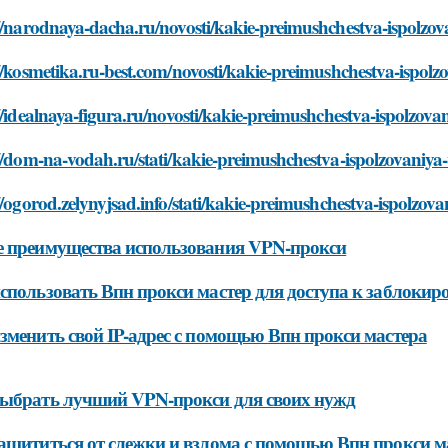
//narodnaya-dacha.ru/novosti/kakie-preimushchestva-ispolzo
//kosmetika.ru-best.com/novosti/kakie-preimushchestva-ispolz
//idealnaya-figura.ru/novosti/kakie-preimushchestva-ispolzova
//dom-na-vodah.ru/stati/kakie-preimushchestva-ispolzovaniya
//ogorod.zelynyjsad.info/stati/kakie-preimushchestva-ispolzov
 преимущества использования VPN-прокси
спользовать Впн прокси мастер для доступа к заблоки
зменить свой IP-адрес с помощью Впн прокси мастера
ыбрать лучший VPN-прокси для своих нужд
ащититься от слежки и взлома с помощью Впн прокси м