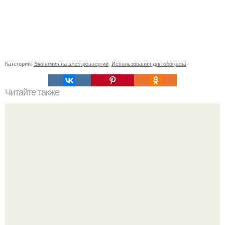
Категории:
Экономия на электроэнергии
,
Использования для обогрева
Читайте также
Как усмановая диета Екатерины помогает сбросить вес