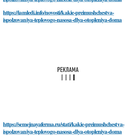
https://iamledi.info/novosti/kakie-preimushchestva-
ispolzovaniya-teplovogo-nasosa-dlya-otopleniya-doma
https://semejnayaferma.ru/stati/kakie-preimushchestva-
ispolzovaniya-teplovogo-nasosa-dlya-otopleniya-doma