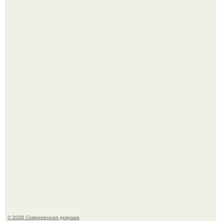
Рацион 1400 калорий.
Кристина асмус опубликовала пляжные фото с 12-
летней дочерью от Гарика Харламова.
© 2026 Современная девушка