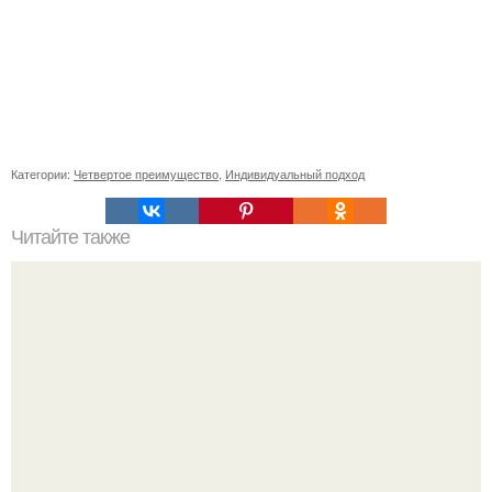
Категории:
Четвертое преимущество
,
Индивидуальный подход
Читайте также
Как высаживать крокусы и тюльпаны в зависимости от
вида растения