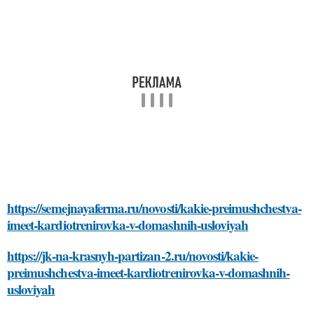
https://semejnayaferma.ru/novosti/kakie-preimushchestva-
imeet-kardiotrenirovka-v-domashnih-usloviyah
https://jk-na-krasnyh-partizan-2.ru/novosti/kakie-
preimushchestva-imeet-kardiotrenirovka-v-domashnih-
usloviyah